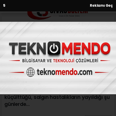
3
Reklamı Geç
Anasayfa
Başkan Bilgin; “Bütün
kötülüklerden kurtuluş
diliyorum”
09.03.2021 - 14:18, Güncelleme: 09.03.2021 - 14:18
Başkan Hilmi Bilgin, "Her geçen gün kirlenen,
güçlünün güçsüzü ezdiği, zenginin fakiri
küçülttüğü, salgın hastalıkların yayıldığı şu
günlerde...