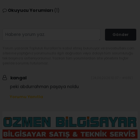
Okuyucu Yorumları
(1)
Gönder
Yorum yazarak Topluluk Kuralları’nı kabul etmiş bulunuyor ve sivasbulteni.com
sitesine yaptığınız yorumunuzla ilgili doğrudan veya dolaylı tüm sorumluluğu
tek başınıza üstleniyorsunuz. Yazılan tüm yorumlardan site yönetimi hiçbir
şekilde sorumlu tutulamaz.
kangal
(24.06.2026 10:37 - #689)
peki abdurrahman paşaya noldu
Yorumu Yanıtla