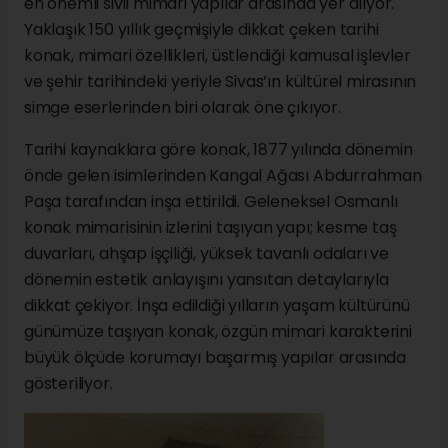
en önemli sivil mimari yapılar arasında yer alıyor.
Yaklaşık 150 yıllık geçmişiyle dikkat çeken tarihi
konak, mimari özellikleri, üstlendiği kamusal işlevler
ve şehir tarihindeki yeriyle Sivas’ın kültürel mirasının
simge eserlerinden biri olarak öne çıkıyor.
Tarihi kaynaklara göre konak, 1877 yılında dönemin
önde gelen isimlerinden Kangal Ağası Abdurrahman
Paşa tarafından inşa ettirildi. Geleneksel Osmanlı
konak mimarisinin izlerini taşıyan yapı; kesme taş
duvarları, ahşap işçiliği, yüksek tavanlı odaları ve
dönemin estetik anlayışını yansıtan detaylarıyla
dikkat çekiyor. İnşa edildiği yılların yaşam kültürünü
günümüze taşıyan konak, özgün mimari karakterini
büyük ölçüde korumayı başarmış yapılar arasında
gösteriliyor.