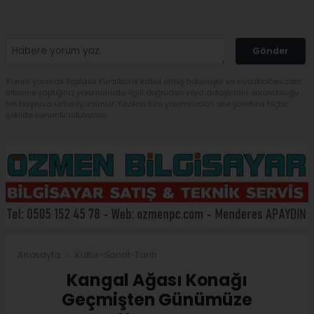
Gönder
Yorum yazarak Topluluk Kuralları’nı kabul etmiş bulunuyor ve sivasbulteni.com
sitesine yaptığınız yorumunuzla ilgili doğrudan veya dolaylı tüm sorumluluğu
tek başınıza üstleniyorsunuz. Yazılan tüm yorumlardan site yönetimi hiçbir
şekilde sorumlu tutulamaz.
Anasayfa
Kültür-Sanat-Tarih
Kangal Ağası Konağı
Geçmişten Günümüze