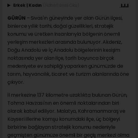
Erkek
|
Kadın
(Haberi Sesli Oku)
GÜRÜN
– Sivas'ın güneyinde yer alan Gürün ilçesi,
binlerce yıllık tarihi, doğal güzellikleri, stratejik
konumu ve üretken insanlarıyla bölgenin önemli
yerleşim merkezleri arasında bulunuyor. Akdeniz,
Doğu Anadolu ve İç Anadolu bölgelerinin kesişim
noktasında yer alan ilçe, tarih boyunca birçok
medeniyete ev sahipliği yaparken günümüzde de
tarım, hayvancılık, ticaret ve turizm alanlarında öne
çıkıyor.
İl merkezine 137 kilometre uzaklıkta bulunan Gürün,
Tohma Havzası'nın en önemli noktalarından biri
olarak kabul ediliyor. Malatya, Kahramanmaraş ve
Kayseri illerine komşu konumdaki ilçe, üç bölgeyi
birbirine bağlayan stratejik konumu nedeniyle
geçmişten günümüze önemli bir geçiş merkezi olma