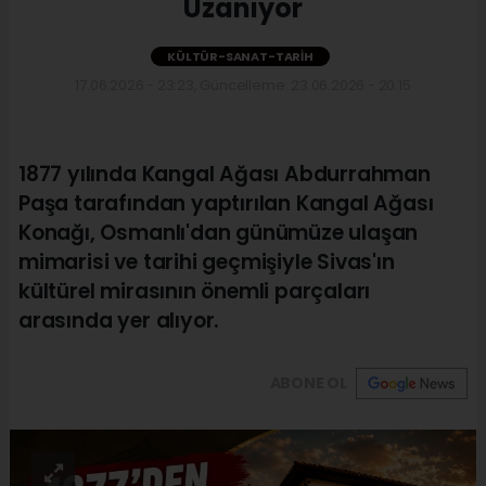
Uzanıyor
KÜLTÜR-SANAT-TARIH
17.06.2026 - 23:23, Güncelleme: 23.06.2026 - 20:15
1877 yılında Kangal Ağası Abdurrahman
Paşa tarafından yaptırılan Kangal Ağası
Konağı, Osmanlı'dan günümüze ulaşan
mimarisi ve tarihi geçmişiyle Sivas'ın
kültürel mirasının önemli parçaları
arasında yer alıyor.
ABONE OL