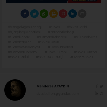
#KangalAğasıKonağı
#Sivas
#SivasTarihi
#ÇarşıbaşıMahallesi
#Nalbantlarbaşı
#TarihiKonak
#OsmanlıMimarisi
#KültürelMiras
#TarihiYapılar
#SivasKültürü
#TarihveMedeniyet
#SivasHaberleri
#OsmanlıDönemi
#SivasBulteni
#SivasTurizmi
#SivasTARİHİ
#SİVASINGECMİŞİ
#TarihteSivas
Menderes APAYDIN
sivasbulteni@yandex.com