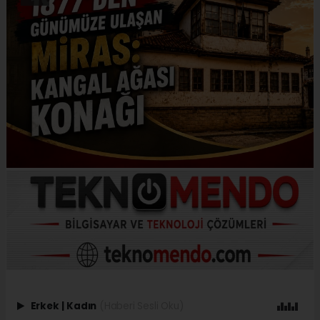
Erkek
|
Kadın
(Haberi Sesli Oku)