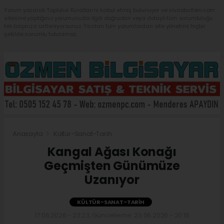
Yorum yazarak Topluluk Kuralları’nı kabul etmiş bulunuyor ve sivasbulteni.com
sitesine yaptığınız yorumunuzla ilgili doğrudan veya dolaylı tüm sorumluluğu
tek başınıza üstleniyorsunuz. Yazılan tüm yorumlardan site yönetimi hiçbir
şekilde sorumlu tutulamaz.
Anasayfa
Kültür-Sanat-Tarih
Kangal Ağası Konağı
Geçmişten Günümüze
Uzanıyor
KÜLTÜR-SANAT-TARIH
17.06.2026 - 23:23, Güncelleme: 23.06.2026 - 20:15