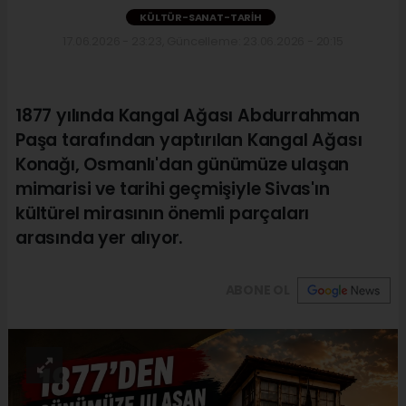
KÜLTÜR-SANAT-TARIH
17.06.2026 - 23:23, Güncelleme: 23.06.2026 - 20:15
1877 yılında Kangal Ağası Abdurrahman
Paşa tarafından yaptırılan Kangal Ağası
Konağı, Osmanlı'dan günümüze ulaşan
mimarisi ve tarihi geçmişiyle Sivas'ın
kültürel mirasının önemli parçaları
arasında yer alıyor.
ABONE OL