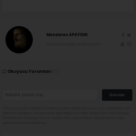
Menderes APAYDIN
sivasbulteni@yandex.com
Okuyucu Yorumları
(0)
Gönder
Yorum yazarak Topluluk Kuralları’nı kabul etmiş bulunuyor ve sivasbulteni.com
sitesine yaptığınız yorumunuzla ilgili doğrudan veya dolaylı tüm sorumluluğu
tek başınıza üstleniyorsunuz. Yazılan tüm yorumlardan site yönetimi hiçbir
şekilde sorumlu tutulamaz.