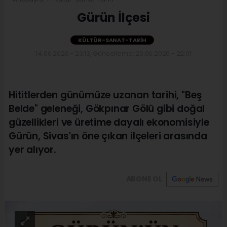
Gürün İlçesi
KÜLTÜR-SANAT-TARIH
14.06.2026 - 23:13, Güncelleme: 20.06.2026 - 22:01
Hititlerden günümüze uzanan tarihi, "Beş
Belde" geleneği, Gökpınar Gölü gibi doğal
güzellikleri ve üretime dayalı ekonomisiyle
Gürün, Sivas'ın öne çıkan ilçeleri arasında
yer alıyor.
ABONE OL