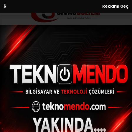
3
Reklamı Geç
Anasayfa
Ekonomi
Balıkçılar bu sezon
palamuttan umutlu
EKONOMI
(İHA) - İhlas Haber Ajansı | 31.07.2024 - 09:32, Güncelleme: 31.07.2024
- 09:13
Balıkçılar bu sezon palamuttan umutlu
ABONE OL