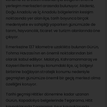
yerleşim merkezleri arasında bulunuyor. Akdeniz,
Doğu Anadolu ve İç Anadolu bölgelerinin kesişim
noktasında yer alan ilçe, tarih boyunca birçok
medeniyete ev sahipliği yaparken günümüzde de
tarım, hayvancılık, ticaret ve turizm alanlarında öne
çıkıyor.
İl merkezine 137 kilometre uzaklıkta bulunan Gürün,
Tohma Havzası'nın en önemli noktalarından biri
olarak kabul ediliyor. Malatya, Kahramanmaraş ve
Kayseri illerine komşu konumdaki ilçe, üç bölgeyi
birbirine bağlayan stratejik konumu nedeniyle
geçmişten günümüze önemli bir geçiş merkezi olma
özelliğini koruyor.
Tarihi geçmişi Hititler dönemine kadar uzanan
Gürün, Kapadokya belgelerinde Tegarama, Hitit
kaynaklarında Tagarama, Asur kaynaklarında