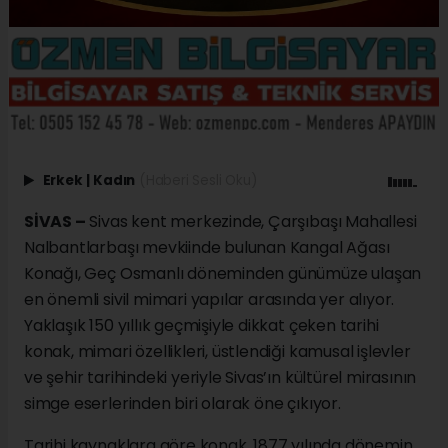
Erkek
|
Kadın
(Haberi Sesli Oku)
SİVAS –
Sivas kent merkezinde, Çarşıbaşı Mahallesi
Nalbantlarbaşı mevkiinde bulunan Kangal Ağası
Konağı, Geç Osmanlı döneminden günümüze ulaşan
en önemli sivil mimari yapılar arasında yer alıyor.
Yaklaşık 150 yıllık geçmişiyle dikkat çeken tarihi
konak, mimari özellikleri, üstlendiği kamusal işlevler
ve şehir tarihindeki yeriyle Sivas’ın kültürel mirasının
simge eserlerinden biri olarak öne çıkıyor.
Tarihi kaynaklara göre konak, 1877 yılında dönemin