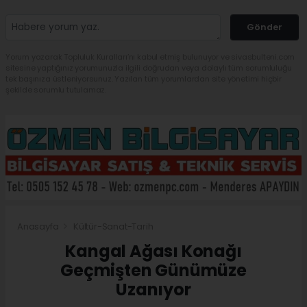
Gönder
Yorum yazarak Topluluk Kuralları’nı kabul etmiş bulunuyor ve sivasbulteni.com
sitesine yaptığınız yorumunuzla ilgili doğrudan veya dolaylı tüm sorumluluğu
tek başınıza üstleniyorsunuz. Yazılan tüm yorumlardan site yönetimi hiçbir
şekilde sorumlu tutulamaz.
Anasayfa
Kültür-Sanat-Tarih
Kangal Ağası Konağı
Geçmişten Günümüze
Uzanıyor