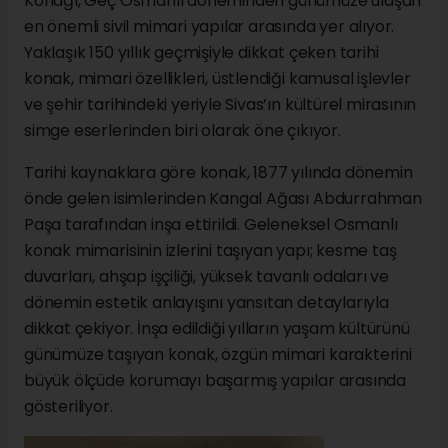
Konağı, Geç Osmanlı döneminden günümüze ulaşan
en önemli sivil mimari yapılar arasında yer alıyor.
Yaklaşık 150 yıllık geçmişiyle dikkat çeken tarihi
konak, mimari özellikleri, üstlendiği kamusal işlevler
ve şehir tarihindeki yeriyle Sivas’ın kültürel mirasının
simge eserlerinden biri olarak öne çıkıyor.
Tarihi kaynaklara göre konak, 1877 yılında dönemin
önde gelen isimlerinden Kangal Ağası Abdurrahman
Paşa tarafından inşa ettirildi. Geleneksel Osmanlı
konak mimarisinin izlerini taşıyan yapı; kesme taş
duvarları, ahşap işçiliği, yüksek tavanlı odaları ve
dönemin estetik anlayışını yansıtan detaylarıyla
dikkat çekiyor. İnşa edildiği yılların yaşam kültürünü
günümüze taşıyan konak, özgün mimari karakterini
büyük ölçüde korumayı başarmış yapılar arasında
gösteriliyor.