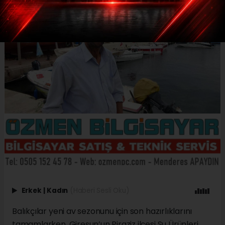
Erkek
|
Kadın
(Haberi Sesli Oku)
Balıkçılar yeni av sezonunu için son hazırlıklarını
tamamlarken, Giresun’un Piraziz ilçesi Su Ürünleri