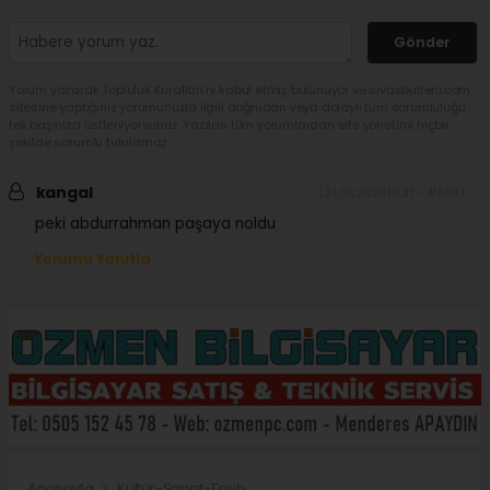
Gönder
Yorum yazarak Topluluk Kuralları’nı kabul etmiş bulunuyor ve sivasbulteni.com
sitesine yaptığınız yorumunuzla ilgili doğrudan veya dolaylı tüm sorumluluğu
tek başınıza üstleniyorsunuz. Yazılan tüm yorumlardan site yönetimi hiçbir
şekilde sorumlu tutulamaz.
kangal
(24.06.2026 10:37 - #689)
peki abdurrahman paşaya noldu
Yorumu Yanıtla
Anasayfa
Kültür-Sanat-Tarih