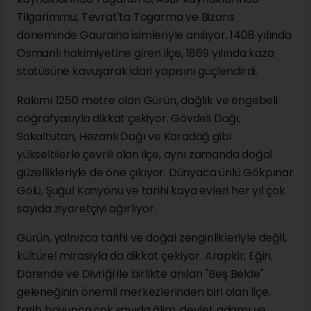
Tilgarimmu, Tevrat'ta Togarma ve Bizans
döneminde Gauraina isimleriyle anılıyor. 1408 yılında
Osmanlı hakimiyetine giren ilçe, 1869 yılında kaza
statüsüne kavuşarak idari yapısını güçlendirdi.
Rakımı 1250 metre olan Gürün, dağlık ve engebeli
coğrafyasıyla dikkat çekiyor. Gövdeli Dağı,
Sakaltutan, Hezanlı Dağı ve Karadağ gibi
yükseltilerle çevrili olan ilçe, aynı zamanda doğal
güzellikleriyle de öne çıkıyor. Dünyaca ünlü Gökpınar
Gölü, Şuğul Kanyonu ve tarihi kaya evleri her yıl çok
sayıda ziyaretçiyi ağırlıyor.
Gürün, yalnızca tarihi ve doğal zenginlikleriyle değil,
kültürel mirasıyla da dikkat çekiyor. Arapkir, Eğin,
Darende ve Divriği ile birlikte anılan "Beş Belde"
geleneğinin önemli merkezlerinden biri olan ilçe,
tarih boyunca çok sayıda âlim, devlet adamı ve