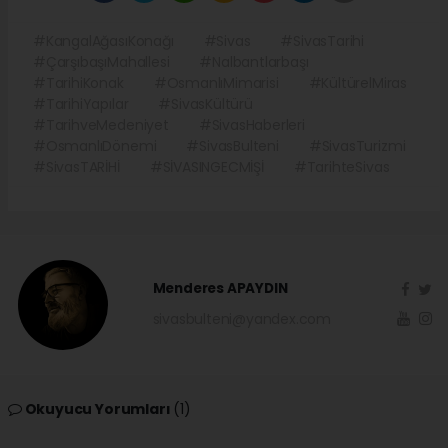
#KangalAğasıKonağı
#Sivas
#SivasTarihi
#ÇarşıbaşıMahallesi
#Nalbantlarbaşı
#TarihiKonak
#OsmanlıMimarisi
#KültürelMiras
#TarihiYapılar
#SivasKültürü
#TarihveMedeniyet
#SivasHaberleri
#OsmanlıDönemi
#SivasBulteni
#SivasTurizmi
#SivasTARİHİ
#SİVASINGECMİŞİ
#TarihteSivas
Menderes APAYDIN
sivasbulteni@yandex.com
Okuyucu Yorumları
(1)