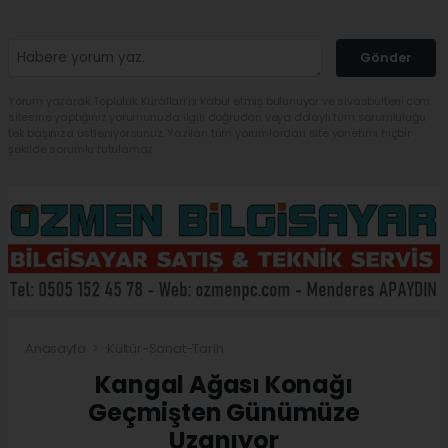
Gönder
Yorum yazarak Topluluk Kuralları’nı kabul etmiş bulunuyor ve sivasbulteni.com
sitesine yaptığınız yorumunuzla ilgili doğrudan veya dolaylı tüm sorumluluğu
tek başınıza üstleniyorsunuz. Yazılan tüm yorumlardan site yönetimi hiçbir
şekilde sorumlu tutulamaz.
Anasayfa
Kültür-Sanat-Tarih
Kangal Ağası Konağı
Geçmişten Günümüze
Uzanıyor