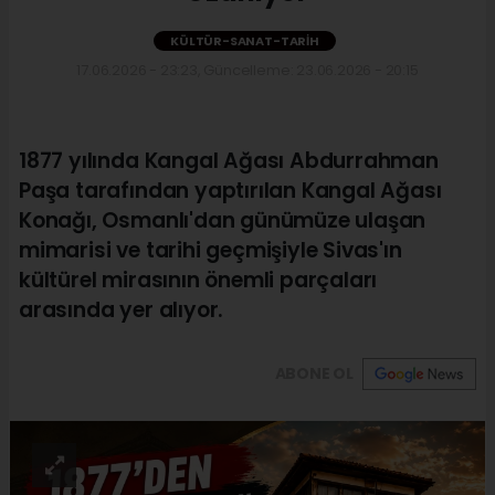
KÜLTÜR-SANAT-TARIH
17.06.2026 - 23:23, Güncelleme: 23.06.2026 - 20:15
1877 yılında Kangal Ağası Abdurrahman
Paşa tarafından yaptırılan Kangal Ağası
Konağı, Osmanlı'dan günümüze ulaşan
mimarisi ve tarihi geçmişiyle Sivas'ın
kültürel mirasının önemli parçaları
arasında yer alıyor.
ABONE OL