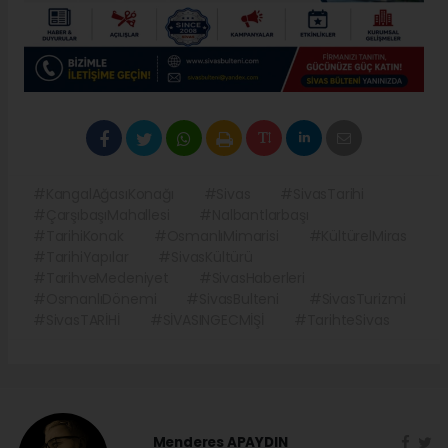
#KangalAğasıKonağı
#Sivas
#SivasTarihi
#ÇarşıbaşıMahallesi
#Nalbantlarbaşı
#TarihiKonak
#OsmanlıMimarisi
#KültürelMiras
#TarihiYapılar
#SivasKültürü
#TarihveMedeniyet
#SivasHaberleri
#OsmanlıDönemi
#SivasBulteni
#SivasTurizmi
#SivasTARİHİ
#SİVASINGECMİŞİ
#TarihteSivas
Menderes APAYDIN