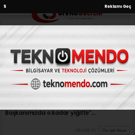
3
Reklamı Geç
Anasayfa
Bakan Soylu’dan “ Yiğit
Başkan” ifadesi
09.08.2020 - 15:33, Güncelleme: 09.08.2020 - 15:33
İç İşleri Bakanı Süleyman Soylu telefonda
görüştüğü Sivas Belediye Başkanı Hilmi
Bilgin için "Sivas ne kadar yiğitse
Başkanımızda o kadar yiğittir"...
ABONE OL