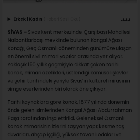
Erkek
|
Kadın
(Haberi Sesli Oku)
SİVAS –
Sivas kent merkezinde, Çarşıbaşı Mahallesi
Nalbantlarbaşı mevkiinde bulunan Kangal Ağası
Konağı, Geç Osmanlı döneminden günümüze ulaşan
en önemli sivil mimari yapılar arasında yer alıyor.
Yaklaşık 150 yıllık geçmişiyle dikkat çeken tarihi
konak, mimari özellikleri, üstlendiği kamusal işlevler
ve şehir tarihindeki yeriyle Sivas’ın kültürel mirasının
simge eserlerinden biri olarak öne çıkıyor.
Tarihi kaynaklara göre konak, 1877 yılında dönemin
önde gelen isimlerinden Kangal Ağası Abdurrahman
Paşa tarafından inşa ettirildi. Geleneksel Osmanlı
konak mimarisinin izlerini taşıyan yapı; kesme taş
duvarları, ahşap işçiliği, yüksek tavanlı odaları ve