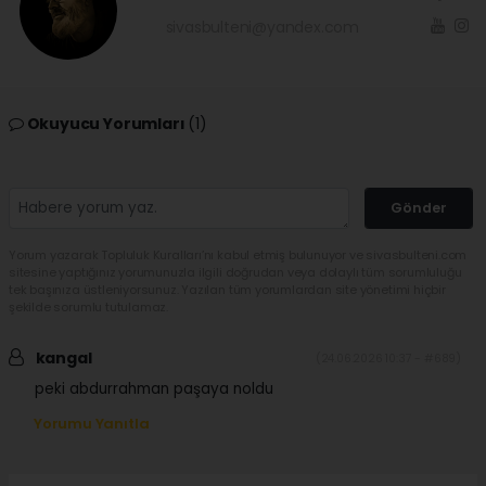
sivasbulteni@yandex.com
Okuyucu Yorumları
(1)
Gönder
Yorum yazarak Topluluk Kuralları’nı kabul etmiş bulunuyor ve sivasbulteni.com
sitesine yaptığınız yorumunuzla ilgili doğrudan veya dolaylı tüm sorumluluğu
tek başınıza üstleniyorsunuz. Yazılan tüm yorumlardan site yönetimi hiçbir
şekilde sorumlu tutulamaz.
kangal
(24.06.2026 10:37 - #689)
peki abdurrahman paşaya noldu
Yorumu Yanıtla