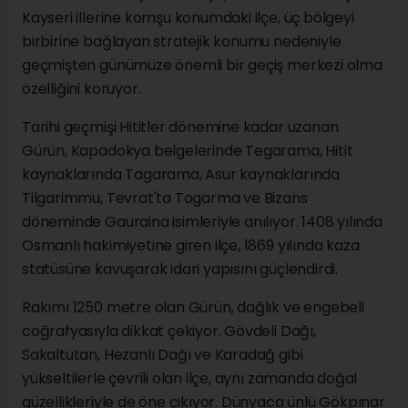
Kayseri illerine komşu konumdaki ilçe, üç bölgeyi
birbirine bağlayan stratejik konumu nedeniyle
geçmişten günümüze önemli bir geçiş merkezi olma
özelliğini koruyor.
Tarihi geçmişi Hititler dönemine kadar uzanan
Gürün, Kapadokya belgelerinde Tegarama, Hitit
kaynaklarında Tagarama, Asur kaynaklarında
Tilgarimmu, Tevrat'ta Togarma ve Bizans
döneminde Gauraina isimleriyle anılıyor. 1408 yılında
Osmanlı hakimiyetine giren ilçe, 1869 yılında kaza
statüsüne kavuşarak idari yapısını güçlendirdi.
Rakımı 1250 metre olan Gürün, dağlık ve engebeli
coğrafyasıyla dikkat çekiyor. Gövdeli Dağı,
Sakaltutan, Hezanlı Dağı ve Karadağ gibi
yükseltilerle çevrili olan ilçe, aynı zamanda doğal
güzellikleriyle de öne çıkıyor. Dünyaca ünlü Gökpınar