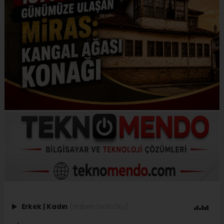
Erkek
|
Kadın
(Haberi Sesli Oku)