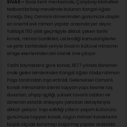
SİVAS –
Sivas kent merkezinde, Çarşıbaşı Mahallesi
Nalbantlarbaşı mevkiinde bulunan Kangal Ağası
Konağı, Geç Osmanlı döneminden günümüze ulaşan
en önemli sivil mimari yapılar arasında yer alıyor.
Yaklaşık 150 yıllık geçmişiyle dikkat çeken tarihi
konak, mimari özellikleri, üstlendiği kamusal işlevler
ve şehir tarihindeki yeriyle Sivas’ın kültürel mirasının
simge eserlerinden biri olarak öne çıkıyor.
Tarihi kaynaklara göre konak, 1877 yılında dönemin
önde gelen isimlerinden Kangal Ağası Abdurrahman
Paşa tarafından inşa ettirildi. Geleneksel Osmanlı
konak mimarisinin izlerini taşıyan yapı; kesme taş
duvarları, ahşap işçiliği, yüksek tavanlı odaları ve
dönemin estetik anlayışını yansıtan detaylarıyla
dikkat çekiyor. İnşa edildiği yılların yaşam kültürünü
günümüze taşıyan konak, özgün mimari karakterini
büyük ölçüde korumayı başarmış yapılar arasında