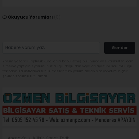
Okuyucu Yorumları
(0)
Gönder
Yorum yazarak Topluluk Kuralları’nı kabul etmiş bulunuyor ve sivasbulteni.com
sitesine yaptığınız yorumunuzla ilgili doğrudan veya dolaylı tüm sorumluluğu
tek başınıza üstleniyorsunuz. Yazılan tüm yorumlardan site yönetimi hiçbir
şekilde sorumlu tutulamaz.
Anasayfa
Kültür-Sanat-Tarih