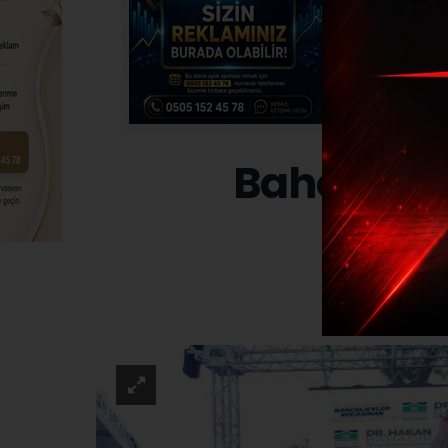
Bahçelievl
Y
GÜND