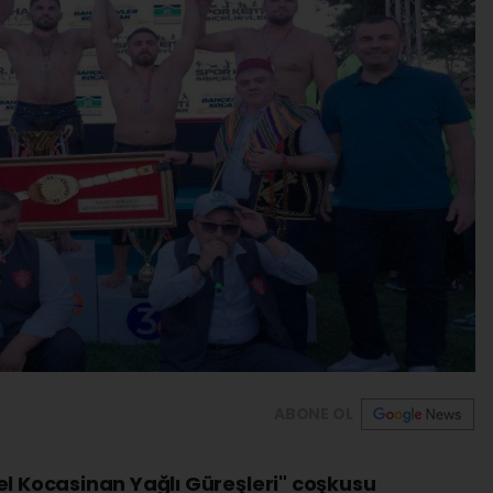
ABONE OL
el Kocasinan Yağlı Güreşleri" coşkusu