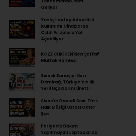
Teknomendo.com
Geliyor
Yanlış Laptop Adaptörü
Kullanımı Cihazlarda
Ciddi Arızalara Yol
Açabiliyor
KÖZZ CHİCKEN'den Şeffaf
Mutfak Hamlesi
Sivaslı Sanayici Nuri
Demirağ, Türkiye’nin İlk
Yerli Uçaklarını Üretti
Sivas'ın Davudi Sesi: Türk
Halk Müziği Ustası Ömer
Şan
Periyodik Bakım
Yapılmayan Laptoplarda