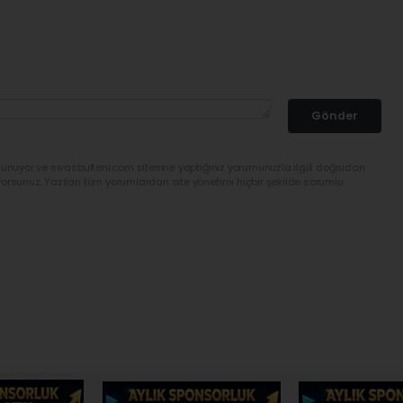
Gönder
lunuyor ve sivasbulteni.com sitesine yaptığınız yorumunuzla ilgili doğrudan
yorsunuz. Yazılan tüm yorumlardan site yönetimi hiçbir şekilde sorumlu