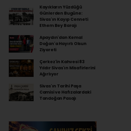
Kayıkların Yüzdüğü
Günlerden Bugüne:
Sivas'ın Kayıp Cenneti
Ethem Bey Barajı
Apaydın'dan Kemal
Doğan'a Hayırlı Olsun
Ziyareti
Çerkez'in Kahvesi 83
Yıldır Sivas'ın Misafirlerini
Ağırlıyor
Sivas'ın Tarihi Paşa
Camisi ve Hafızalardaki
Tandoğan Pasajı