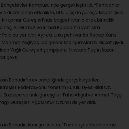
 Bahçelievler Kampüsü’nde gerçekleştirildi. “Pehlivanlar
yla düzenlenen etkinlikte, 600’ü aşkın güreşçi kispet giydi
, Kırkpınar Güreşleri’nde başpehlivan olarak birincilik
Taş, Ali Gürbüz ve İsmail Balaban’ın yanı sıra
y Pala da yer aldı. Ayrıca, ünlü pehlivanlar Recep Kara,
Mehmet Yeşilyeşil de geleneksel güreşlerde kispet giydi.
sinan Yağlı Güreşleri şampiyonu Mustafa Taş’ın kuzeni
at çekti.
kan Bahadır’ın ev sahipliğinde gerçekleştirilen
üreşler Federasyonu Yönetim Kurulu Üyesi Bilal Öz,
 Boztepe ve ünlü güreşçiler Taha Akgül ve Ahmet Taşçı
r Yağlı Güreşleri Ağası Ufuk Özünlü de yer aldı.
Hakan Bahadır, konuşmasında, "Tüm başpehlivanlarımız