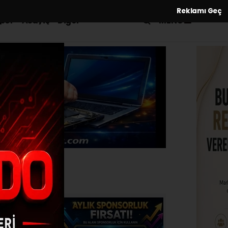
Reklamı Geç
MENÜ
por
Asayiş
Diğer