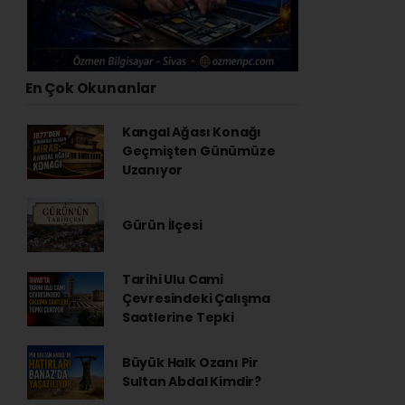
En Çok Okunanlar
Kangal Ağası Konağı
Geçmişten Günümüze
Uzanıyor
Gürün İlçesi
Tarihi Ulu Cami
Çevresindeki Çalışma
Saatlerine Tepki
Büyük Halk Ozanı Pir
Sultan Abdal Kimdir?