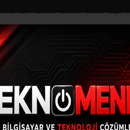
-Sanat-Tarih
Gündem
Ekonomi
Siyaset
Sağlık
S