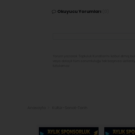
Okuyucu Yorumları
(0)
Yorum yazarak Topluluk Kuralları’nı kabul etmiş bu
veya dolaylı tüm sorumluluğu tek başınıza üstleni
tutulamaz.
Anasayfa
Kültür-Sanat-Tarih