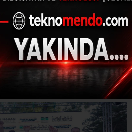
er’de "19. Gelenekse
ağlı Güreşleri" coşku
(İHA) - İhlas Haber Ajansı | 31.08.2024 - 22:31, Güncelleme: 31.08.20
EM