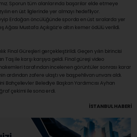
rımız. Sporun tüm alanlarında başarılar elde etmeye
lın en üst liglerinde yer almayı hedefliyor.
ip Erdoğan öncülüğünde sporda en üst sıralarda yer
reş Ağası Mustafa Açıkgöz’e altın kemer ödülü verildi.
 Final Güreşleri gerçekleştirildi. Geçen yılın birincisi
Taş ile karşı karşıya geldi. Final güreşi video
 hakemleri tarafından incelenen görüntüler sonrası karar
in ardından zafere ulaştı ve başpehlivan unvanı aldı.
ni Bahçelievler Belediye Başkan Yardımcısı Ayhan
oğraf çekimi ile sona erdi.
İSTANBUL HABERİ