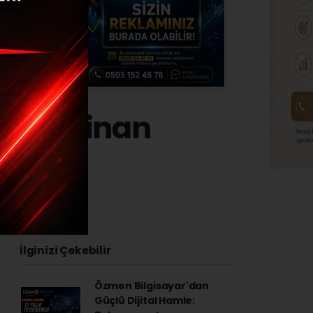
l Kocasinan
su
24 - 22:14
İlginizi Çekebilir
Özmen Bilgisayar'dan
Güçlü Dijital Hamle: