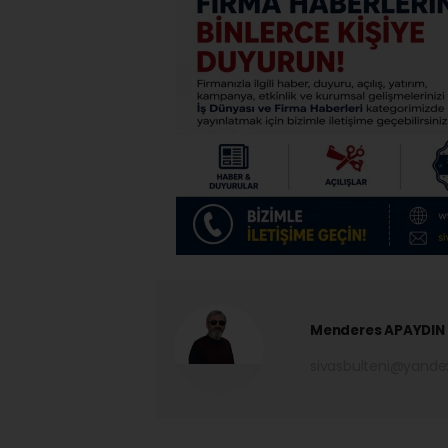
Menderes APAYDIN
sivasbulteni@yand