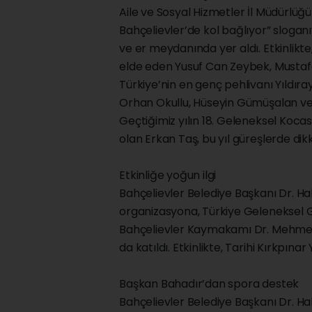
Aile ve Sosyal Hizmetler İl Müdürlüğü
Bahçelievler’de kol bağlıyor” sloganı
ve er meydanında yer aldı. Etkinlikte
elde eden Yusuf Can Zeybek, Mustafa 
Türkiye’nin en genç pehlivanı Yıldıra
Orhan Okullu, Hüseyin Gümüşalan ve 
Geçtiğimiz yılın 18. Geleneksel Koca
olan Erkan Taş, bu yıl güreşlerde dikk
Etkinliğe yoğun ilgi
Bahçelievler Belediye Başkanı Dr. Ha
organizasyona, Türkiye Geleneksel G
Bahçelievler Kaymakamı Dr. Mehmet
da katıldı. Etkinlikte, Tarihi Kırkpına
Başkan Bahadır’dan spora destek
Bahçelievler Belediye Başkanı Dr. 