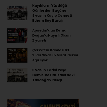
Kayıkların Yüzdüğü
Günlerden Bugüne:
Sivas'ın Kayıp Cenneti
Ethem Bey Barajı
Apaydın'dan Kemal
Doğan'a Hayırlı Olsun
Ziyareti
Çerkez'in Kahvesi 83
Yıldır Sivas'ın Misafirlerini
Ağırlıyor
Sivas'ın Tarihi Paşa
Camisi ve Hafızalardaki
Tandoğan Pasajı