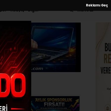
Reklamı Geç
MENÜ
por
Asayiş
Diğer