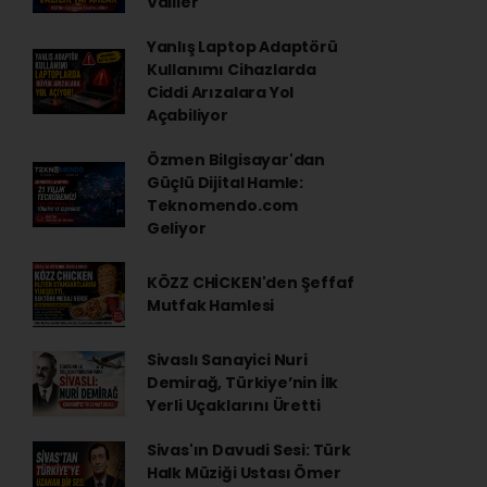
Valiler
Yanlış Laptop Adaptörü
Kullanımı Cihazlarda
Ciddi Arızalara Yol
Açabiliyor
Özmen Bilgisayar'dan
Güçlü Dijital Hamle:
Teknomendo.com
Geliyor
KÖZZ CHİCKEN'den Şeffaf
Mutfak Hamlesi
Sivaslı Sanayici Nuri
Demirağ, Türkiye’nin İlk
Yerli Uçaklarını Üretti
Sivas'ın Davudi Sesi: Türk
Halk Müziği Ustası Ömer