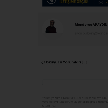
Menderes APAYDIN
sivasbulteni@yand
Okuyucu Yorumları
(0)
Yorum yazarak Topluluk Kuralları’nı kabul etmiş bu
veya dolaylı tüm sorumluluğu tek başınıza üstleni
tutulamaz.