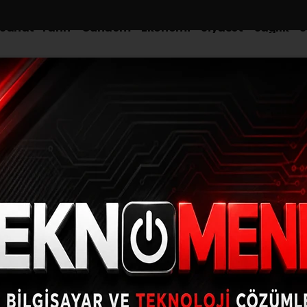
-Sanat-Tarih
Gündem
Ekonomi
Siyaset
Sağlık
S