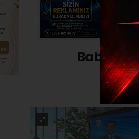
Babaeski’
KÜLTÜR-SANA