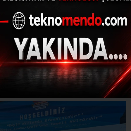
de 48. Tarım ve Kültür
başladı
(İHA) - İhlas Haber Ajansı | 30.07.2024 - 21:30, Güncelleme: 3
T-TARIH