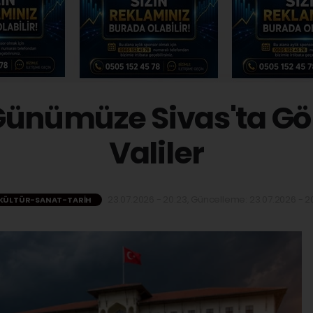
Günümüze Sivas'ta G
Valiler
23.07.2026 - 20:23, Güncelleme: 23.07.2026 - 20
KÜLTÜR-SANAT-TARIH