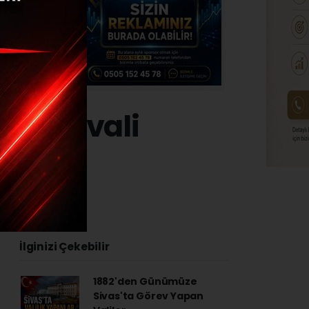
 Festivali
0.07.2024 - 21:24
İlginizi Çekebilir
1882'den Günümüze
Sivas'ta Görev Yapan