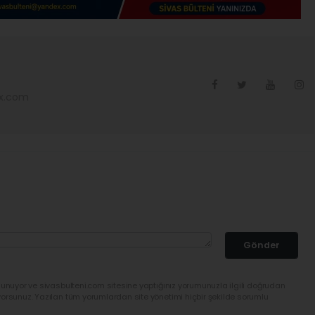
ex.com
Gönder
lunuyor ve sivasbulteni.com sitesine yaptığınız yorumunuzla ilgili doğrudan
yorsunuz. Yazılan tüm yorumlardan site yönetimi hiçbir şekilde sorumlu