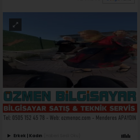
Erkek
|
Kadın
(Haberi Sesli Oku)