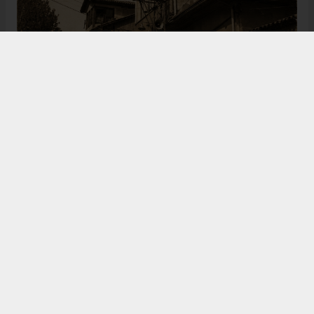
Bugün de tarih meraklılarının, araştırmacıların ve
ziyaretçilerin ilgisini çeken Kangal Ağası Konağı,
Osmanlı’dan Cumhuriyet’e uzanan çok katmanlı
geçmişiyle Sivas’ın köklü tarihine ışık tutmaya
devam ediyor. Şehrin kültürel belleğinde önemli bir
yere sahip olan bu tarihî eser, gelecek nesillere
aktarılması gereken değerli miraslar arasında