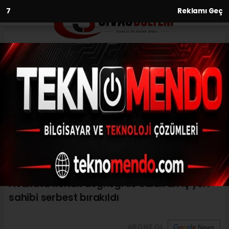
6
Reklamı Geç
Anasayfa
Asayiş
Avukata koltuk değneği ile
saldıran iş yeri sahibi serbest
bırakıldı
ASAYIŞ
(İHA) - İhlas Haber Ajansı | 27.08.2023 - 14:35, Güncelleme:
27.08.2023 - 13:24
Avukata koltuk değneği ile saldıran iş yeri
sahibi serbest bırakıldı
ABONE OL