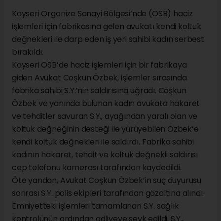
Kayseri Organize Sanayi Bölgesi’nde (OSB) haciz
işlemleri için fabrikasına gelen avukatı kendi koltuk
değnekleri ile darp eden iş yeri sahibi kadın serbest
bırakıldı.
Kayseri OSB’de haciz işlemleri için bir fabrikaya
giden Avukat Coşkun Özbek, işlemler sırasında
fabrika sahibi S.Y.’nin saldırısına uğradı. Coşkun
Özbek ve yanında bulunan kadın avukata hakaret
ve tehditler savuran S.Y., ayağından yaralı olan ve
koltuk değneğinin desteği ile yürüyebilen Özbek’e
kendi koltuk değnekleri ile saldırdı. Fabrika sahibi
kadının hakaret, tehdit ve koltuk değnekli saldırısı
cep telefonu kamerası tarafından kaydedildi.
Öte yandan, Avukat Coşkun Özbek’in suç duyurusu
sonrası S.Y. polis ekipleri tarafından gözaltına alındı.
Emniyetteki işlemleri tamamlanan S.Y. sağlık
kontrolünün ardından adliyeye sevk edildi. S.Y.,