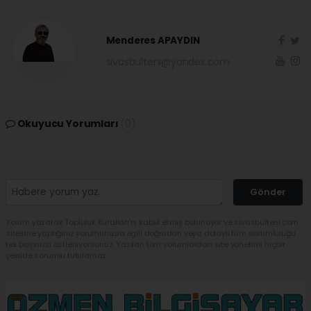
Menderes APAYDIN
sivasbulteni@yandex.com
Okuyucu Yorumları
(0)
Gönder
Yorum yazarak Topluluk Kuralları’nı kabul etmiş bulunuyor ve sivasbulteni.com
sitesine yaptığınız yorumunuzla ilgili doğrudan veya dolaylı tüm sorumluluğu
tek başınıza üstleniyorsunuz. Yazılan tüm yorumlardan site yönetimi hiçbir
şekilde sorumlu tutulamaz.