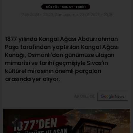
KÜLTÜR-SANAT-TARIH
17.06.2026 - 23:23, Güncelleme: 23.06.2026 - 20:15
1877 yılında Kangal Ağası Abdurrahman
Paşa tarafından yaptırılan Kangal Ağası
Konağı, Osmanlı'dan günümüze ulaşan
mimarisi ve tarihi geçmişiyle Sivas'ın
kültürel mirasının önemli parçaları
arasında yer alıyor.
ABONE OL