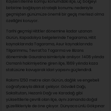
Kayseri illerine komşu konumdaki ilçe, üç bölgeyi
birbirine bağlayan stratejik konumu nedeniyle
geçmişten günümüze önemli bir geçiş merkezi olma
özelliğini koruyor.
Tarihi geçmişi Hititler dönemine kadar uzanan
Gürün, Kapadokya belgelerinde Tegarama, Hitit
kaynaklarında Tagarama, Asur kaynaklarında
Tilgarimmu, Tevrat'ta Togarma ve Bizans
döneminde Gauraina isimleriyle anılıyor. 1408 yılında
Osmanlı hakimiyetine giren ilçe, 1869 yılında kaza
statüsüne kavuşarak idari yapısını güçlendirdi.
Rakımı 1250 metre olan Gürün, dağlık ve engebeli
coğrafyasıyla dikkat çekiyor. Gövdeli Dağı,
Sakaltutan, Hezanlı Dağı ve Karadağ gibi
yükseltilerle çevrili olan ilçe, aynı zamanda doğal
güzellikleriyle de öne çıkıyor. Dünyaca ünlü Gökpınar