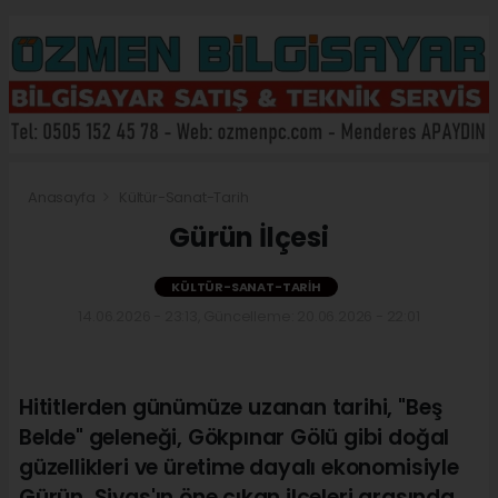
Anasayfa
Kültür-Sanat-Tarih
Gürün İlçesi
KÜLTÜR-SANAT-TARIH
14.06.2026 - 23:13, Güncelleme: 20.06.2026 - 22:01
Hititlerden günümüze uzanan tarihi, "Beş
Belde" geleneği, Gökpınar Gölü gibi doğal
güzellikleri ve üretime dayalı ekonomisiyle
Gürün, Sivas'ın öne çıkan ilçeleri arasında