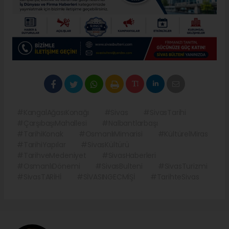
#KangalAğasıKonağı
#Sivas
#SivasTarihi
#ÇarşıbaşıMahallesi
#Nalbantlarbaşı
#TarihiKonak
#OsmanlıMimarisi
#KültürelMiras
#TarihiYapılar
#SivasKültürü
#TarihveMedeniyet
#SivasHaberleri
#OsmanlıDönemi
#SivasBulteni
#SivasTurizmi
#SivasTARİHİ
#SİVASINGECMİŞİ
#TarihteSivas