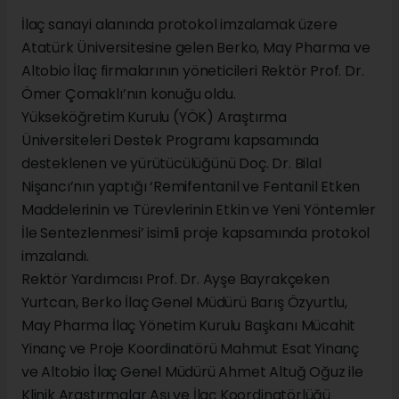
İlaç sanayi alanında protokol imzalamak üzere
Atatürk Üniversitesine gelen Berko, May Pharma ve
Altobio İlaç firmalarının yöneticileri Rektör Prof. Dr.
Ömer Çomaklı’nın konuğu oldu.
Yükseköğretim Kurulu (YÖK) Araştırma
Üniversiteleri Destek Programı kapsamında
desteklenen ve yürütücülüğünü Doç. Dr. Bilal
Nişancı’nın yaptığı ‘Remifentanil ve Fentanil Etken
Maddelerinin ve Türevlerinin Etkin ve Yeni Yöntemler
İle Sentezlenmesi’ isimli proje kapsamında protokol
imzalandı.
Rektör Yardımcısı Prof. Dr. Ayşe Bayrakçeken
Yurtcan, Berko İlaç Genel Müdürü Barış Özyurtlu,
May Pharma İlaç Yönetim Kurulu Başkanı Mücahit
Yinanç ve Proje Koordinatörü Mahmut Esat Yinanç
ve Altobio İlaç Genel Müdürü Ahmet Altuğ Oğuz ile
Klinik Araştırmalar Aşı ve İlaç Koordinatörlüğü