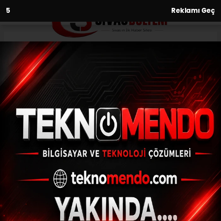
3
Reklamı Geç
Anasayfa
Gündem
Atatürk Üniversitesinden
üniversite-sektör iş birliğine
katkı
GÜNDEM
(İHA) - İhlas Haber Ajansı | 31.05.2023 - 15:36, Güncelleme: 31.05.2023
- 15:13
Atatürk Üniversitesinden üniversite-sektör
iş birliğine katkı
ABONE OL