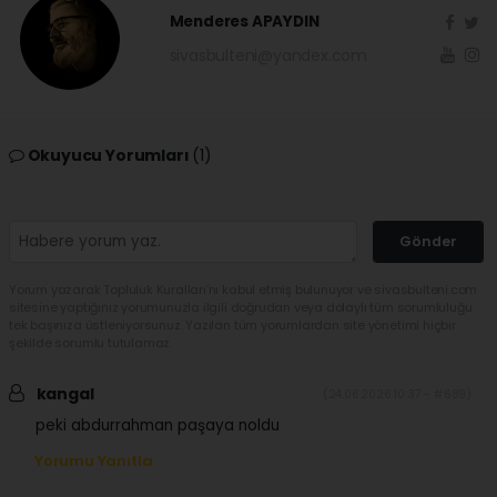
Menderes APAYDIN
sivasbulteni@yandex.com
Okuyucu Yorumları
(1)
Gönder
Yorum yazarak Topluluk Kuralları’nı kabul etmiş bulunuyor ve sivasbulteni.com
sitesine yaptığınız yorumunuzla ilgili doğrudan veya dolaylı tüm sorumluluğu
tek başınıza üstleniyorsunuz. Yazılan tüm yorumlardan site yönetimi hiçbir
şekilde sorumlu tutulamaz.
kangal
(24.06.2026 10:37 - #689)
peki abdurrahman paşaya noldu
Yorumu Yanıtla