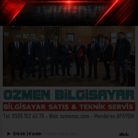
Erkek
|
Kadın
(Haberi Sesli Oku)