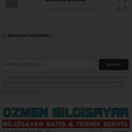
Menderes APAYDIN
sivasbulteni@yandex.com
Okuyucu Yorumları
(0)
Gönder
Yorum yazarak Topluluk Kuralları’nı kabul etmiş bulunuyor ve sivasbulteni.com
sitesine yaptığınız yorumunuzla ilgili doğrudan veya dolaylı tüm sorumluluğu
tek başınıza üstleniyorsunuz. Yazılan tüm yorumlardan site yönetimi hiçbir
şekilde sorumlu tutulamaz.