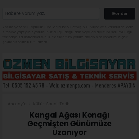
Gönder
Yorum yazarak Topluluk Kuralları’nı kabul etmiş bulunuyor ve sivasbulteni.com
sitesine yaptığınız yorumunuzla ilgili doğrudan veya dolaylı tüm sorumluluğu
tek başınıza üstleniyorsunuz. Yazılan tüm yorumlardan site yönetimi hiçbir
şekilde sorumlu tutulamaz.
Anasayfa
Kültür-Sanat-Tarih
Kangal Ağası Konağı
Geçmişten Günümüze
Uzanıyor