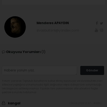
Menderes APAYDIN
sivasbulteni@yandex.com
Okuyucu Yorumları
(1)
Gönder
Yorum yazarak Topluluk Kuralları’nı kabul etmiş bulunuyor ve sivasbulteni.com
sitesine yaptığınız yorumunuzla ilgili doğrudan veya dolaylı tüm sorumluluğu
tek başınıza üstleniyorsunuz. Yazılan tüm yorumlardan site yönetimi hiçbir
şekilde sorumlu tutulamaz.
kangal
(24.06.2026 10:37 - #689)