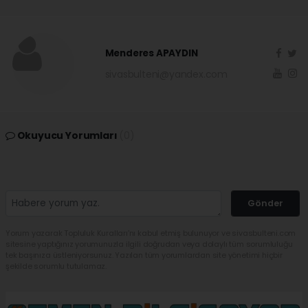
Menderes APAYDIN
sivasbulteni@yandex.com
Okuyucu Yorumları
(0)
Gönder
Yorum yazarak Topluluk Kuralları’nı kabul etmiş bulunuyor ve sivasbulteni.com
sitesine yaptığınız yorumunuzla ilgili doğrudan veya dolaylı tüm sorumluluğu
tek başınıza üstleniyorsunuz. Yazılan tüm yorumlardan site yönetimi hiçbir
şekilde sorumlu tutulamaz.