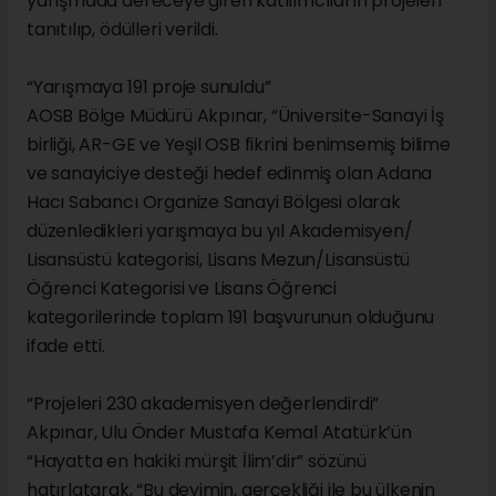
yarışmada dereceye giren katılımcıların projeleri
tanıtılıp, ödülleri verildi.
“Yarışmaya 191 proje sunuldu”
AOSB Bölge Müdürü Akpınar, “Üniversite-Sanayi İş
birliği, AR-GE ve Yeşil OSB fikrini benimsemiş bilime
ve sanayiciye desteği hedef edinmiş olan Adana
Hacı Sabancı Organize Sanayi Bölgesi olarak
düzenledikleri yarışmaya bu yıl Akademisyen/
Lisansüstü kategorisi, Lisans Mezun/Lisansüstü
Öğrenci Kategorisi ve Lisans Öğrenci
kategorilerinde toplam 191 başvurunun olduğunu
ifade etti.
“Projeleri 230 akademisyen değerlendirdi”
Akpınar, Ulu Önder Mustafa Kemal Atatürk’ün
“Hayatta en hakiki mürşit İlim’dir” sözünü
hatırlatarak, “Bu deyimin, gerçekliği ile bu ülkenin