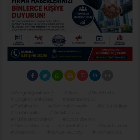
#KangalAğasıKonağı
#Sivas
#SivasTarihi
#ÇarşıbaşıMahallesi
#Nalbantlarbaşı
#TarihiKonak
#OsmanlıMimarisi
#KültürelMiras
#TarihiYapılar
#SivasKültürü
#TarihveMedeniyet
#SivasHaberleri
#OsmanlıDönemi
#SivasBulteni
#SivasTurizmi
#SivasTARİHİ
#SİVASINGECMİŞİ
#TarihteSivas