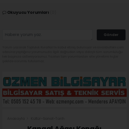
Okuyucu Yorumları
(0)
Gönder
Yorum yazarak Topluluk Kuralları’nı kabul etmiş bulunuyor ve sivasbulteni.com
sitesine yaptığınız yorumunuzla ilgili doğrudan veya dolaylı tüm sorumluluğu
tek başınıza üstleniyorsunuz. Yazılan tüm yorumlardan site yönetimi hiçbir
şekilde sorumlu tutulamaz.
Anasayfa
Kültür-Sanat-Tarih
Kangal Ağası Konağı