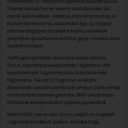
İl merkezine 137 kilometre uzaklıkta bulunan Gürün,
Tohma Havzası'nın en önemli noktalarından biri
olarak kabul ediliyor. Malatya, Kahramanmaraş ve
Kayseri illerine komşu konumdaki ilçe, üç bölgeyi
birbirine bağlayan stratejik konumu nedeniyle
geçmişten günümüze önemli bir geçiş merkezi olma
özelliğini koruyor.
Tarihi geçmişi Hititler dönemine kadar uzanan
Gürün, Kapadokya belgelerinde Tegarama, Hitit
kaynaklarında Tagarama, Asur kaynaklarında
Tilgarimmu, Tevrat'ta Togarma ve Bizans
döneminde Gauraina isimleriyle anılıyor. 1408 yılında
Osmanlı hakimiyetine giren ilçe, 1869 yılında kaza
statüsüne kavuşarak idari yapısını güçlendirdi.
Rakımı 1250 metre olan Gürün, dağlık ve engebeli
coğrafyasıyla dikkat çekiyor. Gövdeli Dağı,