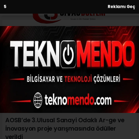
3
Reklamı Geç
Anasayfa
Ekonomi
AOSB’de 3.Ulusal Sanayi
Odaklı Ar-ge ve İnovasyon
proje yarışmasında ödüller
verildi
EKONOMI
(İHA) - İhlas Haber Ajansı | 31.05.2023 - 16:03, Güncelleme: 31.05.2023
- 15:39
AOSB’de 3.Ulusal Sanayi Odaklı Ar-ge ve
İnovasyon proje yarışmasında ödüller
verildi