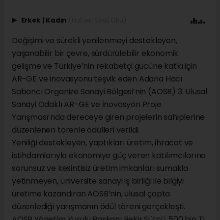
Erkek
|
Kadın
(Haberi Sesli Oku)
Değişimi ve sürekli yenilenmeyi destekleyen,
yaşanabilir bir çevre, sürdürülebilir ekonomik
gelişme ve Türkiye’nin rekabetçi gücüne katkı için
AR-GE ve inovasyonu teşvik eden Adana Hacı
Sabancı Organize Sanayi Bölgesi’nin (AOSB) 3. Ulusal
Sanayi Odaklı AR-GE ve İnovasyon Proje
Yarışması’nda dereceye giren projelerin sahiplerine
düzenlenen törenle ödülleri verildi.
Yeniliği destekleyen, yaptıkları üretim, ihracat ve
istihdamlarıyla ekonomiye güç veren katılımcılarına
sorunsuz ve kesintisiz üretim imkanları sumakla
yetinmeyen, üniversite sanayi iş birliği ile bilgiyi
üretime kazandıran AOSB’nin, ulusal çapta
düzenlediği yarışmanın ödül töreni gerçekleşti.
AOSB Yönetim Kurulu Başkanı Bekir Sütcü, 500 bin TL