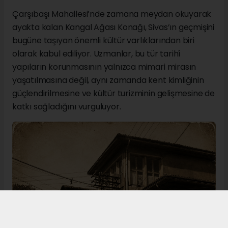
Çarşıbaşı Mahallesi’nde zamana meydan okuyarak
ayakta kalan Kangal Ağası Konağı, Sivas’ın geçmişini
bugüne taşıyan önemli kültür varlıklarından biri
olarak kabul ediliyor. Uzmanlar, bu tür tarihî
yapıların korunmasının yalnızca mimari mirasın
yaşatılmasına değil, aynı zamanda kent kimliğinin
güçlendirilmesine ve kültür turizminin gelişmesine de
katkı sağladığını vurguluyor.