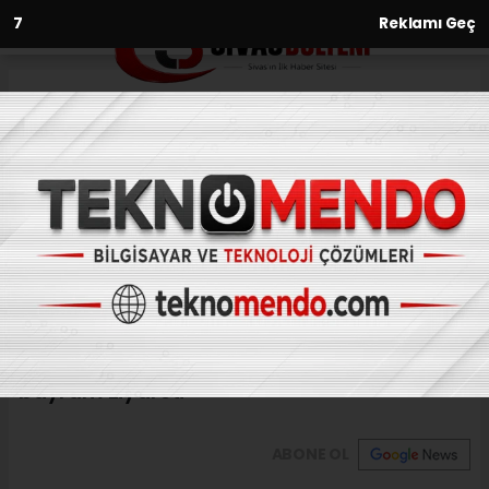
6
Reklamı Geç
Anasayfa
Gündem
Aksaray’da jandarmadan
huzurevine bayram ziyareti
GÜNDEM
(İHA) - İhlas Haber Ajansı | 29.06.2023 - 13:03, Güncelleme:
29.06.2023 - 12:29
Aksaray’da jandarmadan huzurevine
bayram ziyareti
ABONE OL