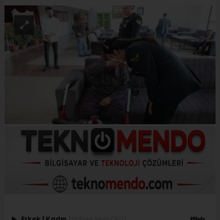
Erkek
|
Kadın
(Haberi Sesli Oku)