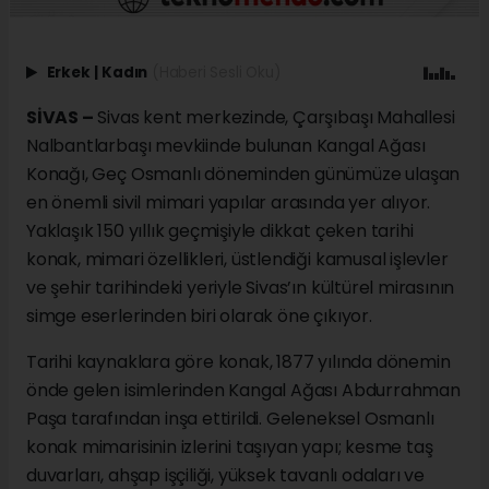
Erkek
|
Kadın
(Haberi Sesli Oku)
SİVAS –
Sivas kent merkezinde, Çarşıbaşı Mahallesi
Nalbantlarbaşı mevkiinde bulunan Kangal Ağası
Konağı, Geç Osmanlı döneminden günümüze ulaşan
en önemli sivil mimari yapılar arasında yer alıyor.
Yaklaşık 150 yıllık geçmişiyle dikkat çeken tarihi
konak, mimari özellikleri, üstlendiği kamusal işlevler
ve şehir tarihindeki yeriyle Sivas’ın kültürel mirasının
simge eserlerinden biri olarak öne çıkıyor.
Tarihi kaynaklara göre konak, 1877 yılında dönemin
önde gelen isimlerinden Kangal Ağası Abdurrahman
Paşa tarafından inşa ettirildi. Geleneksel Osmanlı
konak mimarisinin izlerini taşıyan yapı; kesme taş
duvarları, ahşap işçiliği, yüksek tavanlı odaları ve