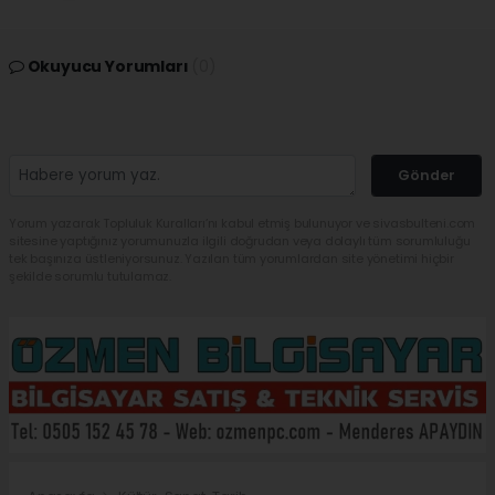
Okuyucu Yorumları
(0)
Gönder
Yorum yazarak Topluluk Kuralları’nı kabul etmiş bulunuyor ve sivasbulteni.com
sitesine yaptığınız yorumunuzla ilgili doğrudan veya dolaylı tüm sorumluluğu
tek başınıza üstleniyorsunuz. Yazılan tüm yorumlardan site yönetimi hiçbir
şekilde sorumlu tutulamaz.