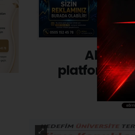
Ahmet Y
platformunda
EĞIT