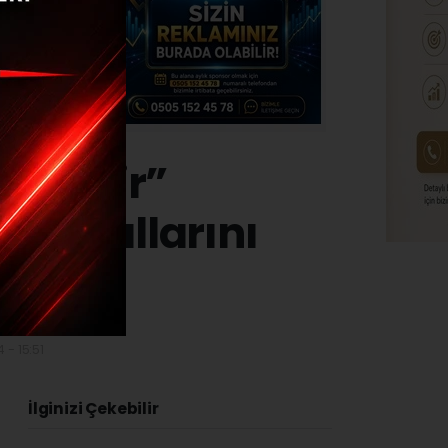
kişehir”
lik yıllarını
 - 15:51
İlginizi Çekebilir