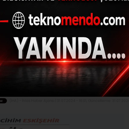
eşiltepe “Tercihim Es
 Eskişehir’i ve öğrenci
anlattı
(İHA) - İhlas Haber Ajansı | 31.07.2024 - 16:01, Güncelleme: 31.07.2024
IM