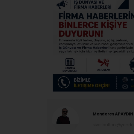
Menderes APAYDIN
sivasbulteni@yand