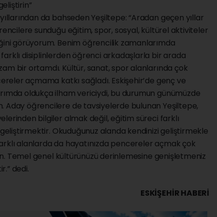
eliştirin”
 yıllarından da bahseden Yeşiltepe: “Aradan geçen yıllar
encilere sunduğu eğitim, spor, sosyal, kültürel aktiviteler
iğini görüyorum. Benim öğrencilik zamanlarımda
arklı disiplinlerden öğrenci arkadaşlarla bir arada
am bir ortamdı. Kültür, sanat, spor alanlarında çok
ncereler açmama katkı sağladı. Eskişehir’de genç ve
larımda oldukça ilham vericiydi, bu durumun günümüzde
. Aday öğrencilere de tavsiyelerde bulunan Yeşiltepe,
erinden bilgiler almak değil, eğitim süreci farklı
 geliştirmektir. Okuduğunuz alanda kendinizi geliştirmekle
farklı alanlarda da hayatınızda pencereler açmak çok
enin. Temel genel kültürünüzü derinlemesine genişletmeniz
r.” dedi.
ESKIŞEHIR HABERİ