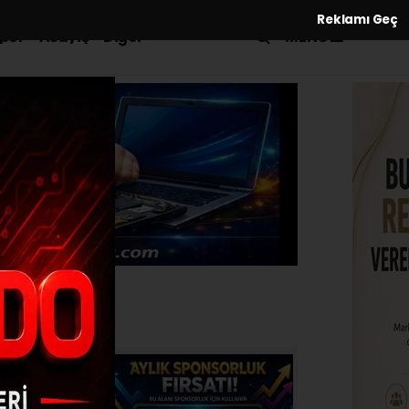
Reklamı Geç
MENÜ
por
Asayiş
Diğer