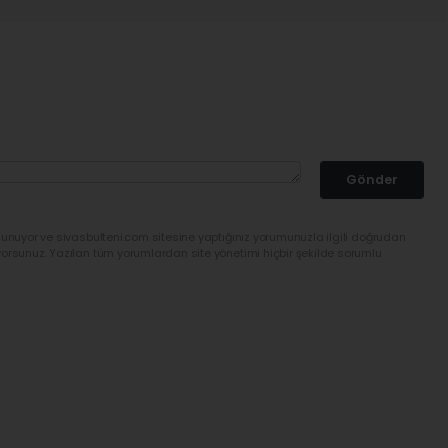
Gönder
lunuyor ve sivasbulteni.com sitesine yaptığınız yorumunuzla ilgili doğrudan
yorsunuz. Yazılan tüm yorumlardan site yönetimi hiçbir şekilde sorumlu