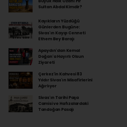
Büyük Halk Ozanı Pir
Sultan Abdal Kimdir?
Kayıkların Yüzdüğü
Günlerden Bugüne:
Sivas'ın Kayıp Cenneti
Ethem Bey Barajı
Apaydın'dan Kemal
Doğan'a Hayırlı Olsun
Ziyareti
Çerkez'in Kahvesi 83
Yıldır Sivas'ın Misafirlerini
Ağırlıyor
Sivas'ın Tarihi Paşa
Camisi ve Hafızalardaki
Tandoğan Pasajı