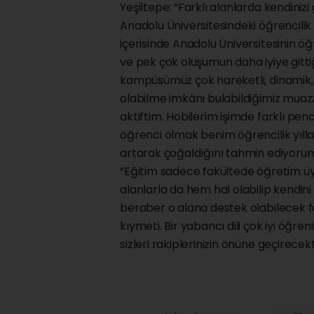
Yeşiltepe: “Farklı alanlarda kendinizi g
Anadolu Üniversitesindeki öğrencilik
içerisinde Anadolu Üniversitesinin öğr
ve pek çok oluşumun daha iyiye gitt
kampüsümüz çok hareketli, dinamik, f
olabilme imkânı bulabildiğimiz muazz
aktiftim. Hobilerim işimde farklı pe
öğrenci olmak benim öğrencilik yıl
artarak çoğaldığını tahmin ediyorum
“Eğitim sadece fakültede öğretim üyel
alanlarla da hem hal olabilip kendini
beraber o alana destek olabilecek 
kıymeti. Bir yabancı dili çok iyi öğr
sizleri rakiplerinizin önüne geçirecekti