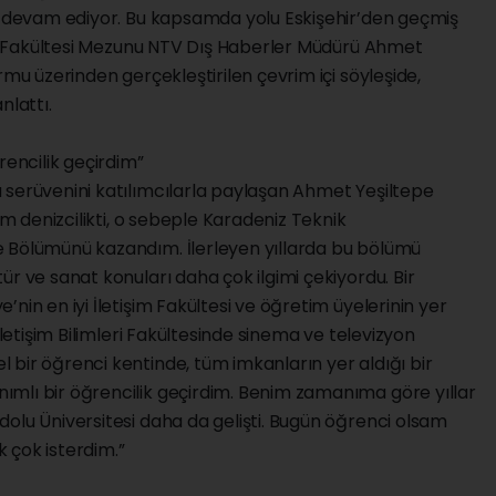
ye devam ediyor. Bu kapsamda yolu Eskişehir’den geçmiş
eri Fakültesi Mezunu NTV Dış Haberler Müdürü Ahmet
rmu üzerinden gerçekleştirilen çevrim içi söyleşide,
nlattı.
rencilik geçirdim”
 serüvenini katılımcılarla paylaşan Ahmet Yeşiltepe
im denizcilikti, o sebeple Karadeniz Teknik
e Bölümünü kazandım. İlerleyen yıllarda bu bölümü
ür ve sanat konuları daha çok ilgimi çekiyordu. Bir
nin en iyi İletişim Fakültesi ve öğretim üyelerinin yer
İletişim Bilimleri Fakültesinde sinema ve televizyon
bir öğrenci kentinde, tüm imkanların yer aldığı bir
mlı bir öğrencilik geçirdim. Benim zamanıma göre yıllar
olu Üniversitesi daha da gelişti. Bugün öğrenci olsam
 çok isterdim.”