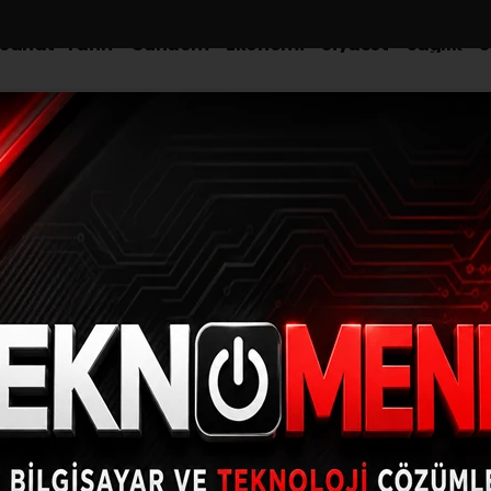
-Sanat-Tarih
Gündem
Ekonomi
Siyaset
Sağlık
S