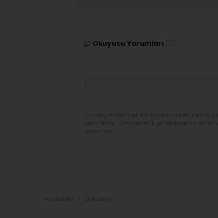
Okuyucu Yorumları
(0)
Yorum yazarak Topluluk Kuralları’nı kabul etmiş bu
veya dolaylı tüm sorumluluğu tek başınıza üstleni
tutulamaz.
Anasayfa
Gündem