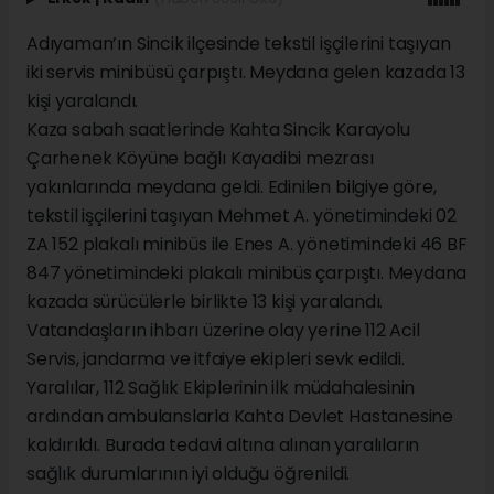
Adıyaman’ın Sincik ilçesinde tekstil işçilerini taşıyan
iki servis minibüsü çarpıştı. Meydana gelen kazada 13
kişi yaralandı.
Kaza sabah saatlerinde Kahta Sincik Karayolu
Çarhenek Köyüne bağlı Kayadibi mezrası
yakınlarında meydana geldi. Edinilen bilgiye göre,
tekstil işçilerini taşıyan Mehmet A. yönetimindeki 02
ZA 152 plakalı minibüs ile Enes A. yönetimindeki 46 BF
847 yönetimindeki plakalı minibüs çarpıştı. Meydana
kazada sürücülerle birlikte 13 kişi yaralandı.
Vatandaşların ihbarı üzerine olay yerine 112 Acil
Servis, jandarma ve itfaiye ekipleri sevk edildi.
Yaralılar, 112 Sağlık Ekiplerinin ilk müdahalesinin
ardından ambulanslarla Kahta Devlet Hastanesine
kaldırıldı. Burada tedavi altına alınan yaralıların
sağlık durumlarının iyi olduğu öğrenildi.