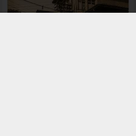
Bugün de tarih meraklılarının, araştırmacıların ve
ziyaretçilerin ilgisini çeken Kangal Ağası Konağı,
Osmanlı’dan Cumhuriyet’e uzanan çok katmanlı
geçmişiyle Sivas’ın köklü tarihine ışık tutmaya
devam ediyor. Şehrin kültürel belleğinde önemli bir
yere sahip olan bu tarihî eser, gelecek nesillere