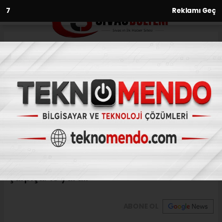
6
Reklamı Geç
Anasayfa
Asayiş
Adıyaman’da işçileri taşıyan 2
minibüs çarpıştı: 13 yaralı
ASAYIŞ
(İHA) - İhlas Haber Ajansı | 31.07.2024 - 11:01, Güncelleme: 31.07.2024 -
10:53
Adıyaman’da işçileri taşıyan 2 minibüs
çarpıştı: 13 yaralı
ABONE OL