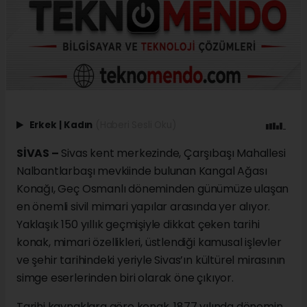
Erkek
|
Kadın
(Haberi Sesli Oku)
SİVAS –
Sivas kent merkezinde, Çarşıbaşı Mahallesi
Nalbantlarbaşı mevkiinde bulunan Kangal Ağası
Konağı, Geç Osmanlı döneminden günümüze ulaşan
en önemli sivil mimari yapılar arasında yer alıyor.
Yaklaşık 150 yıllık geçmişiyle dikkat çeken tarihi
konak, mimari özellikleri, üstlendiği kamusal işlevler
ve şehir tarihindeki yeriyle Sivas’ın kültürel mirasının
simge eserlerinden biri olarak öne çıkıyor.
Tarihi kaynaklara göre konak, 1877 yılında dönemin