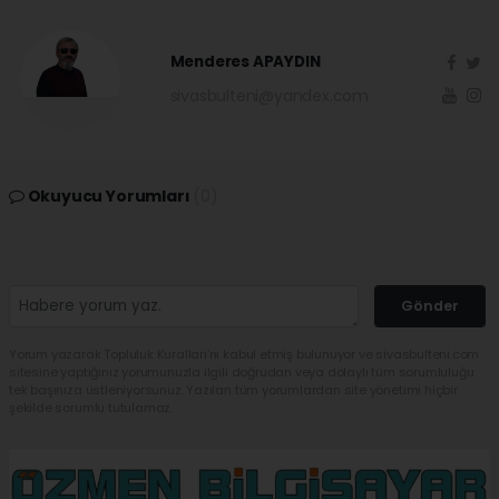
Menderes APAYDIN
sivasbulteni@yandex.com
Okuyucu Yorumları
(0)
Gönder
Yorum yazarak Topluluk Kuralları’nı kabul etmiş bulunuyor ve sivasbulteni.com
sitesine yaptığınız yorumunuzla ilgili doğrudan veya dolaylı tüm sorumluluğu
tek başınıza üstleniyorsunuz. Yazılan tüm yorumlardan site yönetimi hiçbir
şekilde sorumlu tutulamaz.