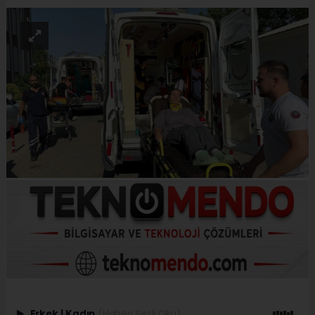
Erkek
|
Kadın
(Haberi Sesli Oku)