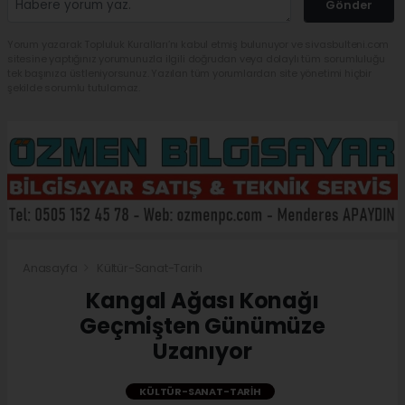
Gönder
Yorum yazarak Topluluk Kuralları’nı kabul etmiş bulunuyor ve sivasbulteni.com
sitesine yaptığınız yorumunuzla ilgili doğrudan veya dolaylı tüm sorumluluğu
tek başınıza üstleniyorsunuz. Yazılan tüm yorumlardan site yönetimi hiçbir
şekilde sorumlu tutulamaz.
Anasayfa
Kültür-Sanat-Tarih
Kangal Ağası Konağı
Geçmişten Günümüze
Uzanıyor
KÜLTÜR-SANAT-TARIH