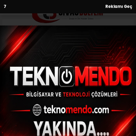
6
Reklamı Geç
Anasayfa
2 bin 690 paket gümrük kaçağı
sigara ele geçirildi
17.03.2021 - 15:08, Güncelleme: 17.03.2021 - 15:08
Sivas'ta Sivas İl Jandarma Komutanlığı
ekipleri tarafından gerçekleştirilen çalışma
kapsamında 2 bin 690 paket gümrük
kaçağı sigara ele geçirildi.
ABONE OL