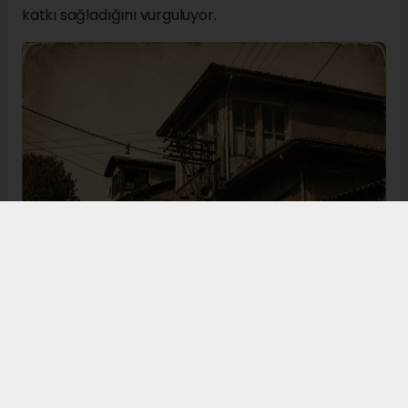
katkı sağladığını vurguluyor.
Bugün de tarih meraklılarının, araştırmacıların ve