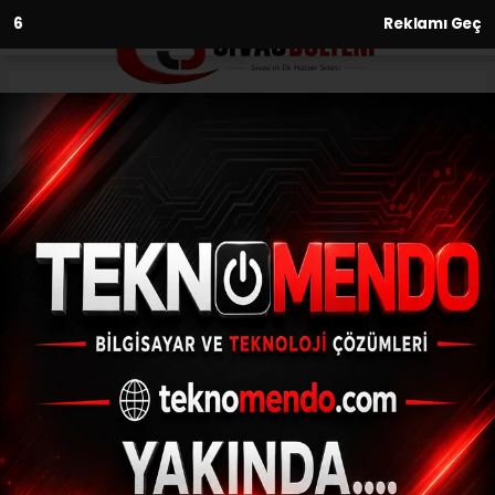
6
Reklamı Geç
Anasayfa
117 santimetrelik eğimiyle Pisa
Kulesiyle yarışıyordu 13
metrelik temeli olduğu ortaya
çıktı
02.03.2021 - 12:08, Güncelleme: 02.03.2021 - 12:08
Anadolu'da ilk inşa edilen camilerden biri
olan 814 yıllık Sivas Ulu Camii'nin 117
santimetre eğime sahip minaresinin 13
metre temelinin olduğu ortaya çıktı.