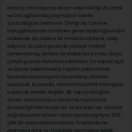
Karaca, restorasyonu devam eden Divriği Ulu Camii
ve Darüşşifası'nda çalışmaların özenle
yürütüldüğünü belirterek "Divriği Ulu Camii ve
Darüşşifası,burası tamamen genel müdürlüğümüzün
uhdesinde. Biz sadece bir mimarla katılarak, takip
ediyoruz. Bu yakın günlerde yaklaşık maliyet
tamamlanmış, yeniden bir ihalesi söz konusu. Geçici
çatıyla şuanda muhafaza edilmekte. Ön kapılar açık
ve ziyaret edilebilmekte. İnşallah yakın zaman
burasıda restorasyonu tamamlanıp, hizmete
sunulacak. Bu eserler, normal müteahhit mantığıyla
yapılacak eserler değiller. Bir taşı oynattığınız
zaman onlarca yapıyı oynatmış oluyorsunuz.
Burayla ilgili bilim kurulu var ve kararlar var. Kararlar
doğrultusunda binanın restorasyonu yapılıyor. 800
yıllık bir esere dokunacaksınız. Projelendirme
aşamasını aştık ve müdahale aşamasına geldik.