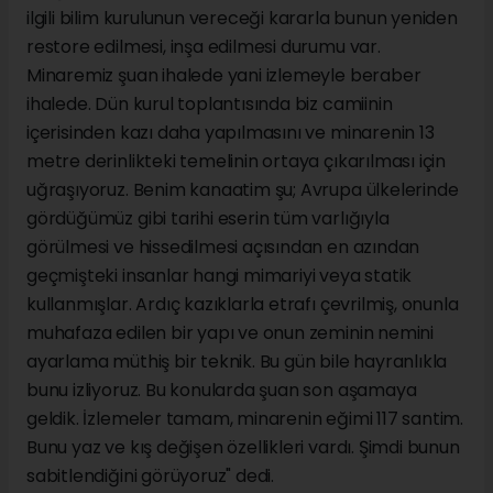
ilgili bilim kurulunun vereceği kararla bunun yeniden
restore edilmesi, inşa edilmesi durumu var.
Minaremiz şuan ihalede yani izlemeyle beraber
ihalede. Dün kurul toplantısında biz camiinin
içerisinden kazı daha yapılmasını ve minarenin 13
metre derinlikteki temelinin ortaya çıkarılması için
uğraşıyoruz. Benim kanaatim şu; Avrupa ülkelerinde
gördüğümüz gibi tarihi eserin tüm varlığıyla
görülmesi ve hissedilmesi açısından en azından
geçmişteki insanlar hangi mimariyi veya statik
kullanmışlar. Ardıç kazıklarla etrafı çevrilmiş, onunla
muhafaza edilen bir yapı ve onun zeminin nemini
ayarlama müthiş bir teknik. Bu gün bile hayranlıkla
bunu izliyoruz. Bu konularda şuan son aşamaya
geldik. İzlemeler tamam, minarenin eğimi 117 santim.
Bunu yaz ve kış değişen özellikleri vardı. Şimdi bunun
sabitlendiğini görüyoruz" dedi.