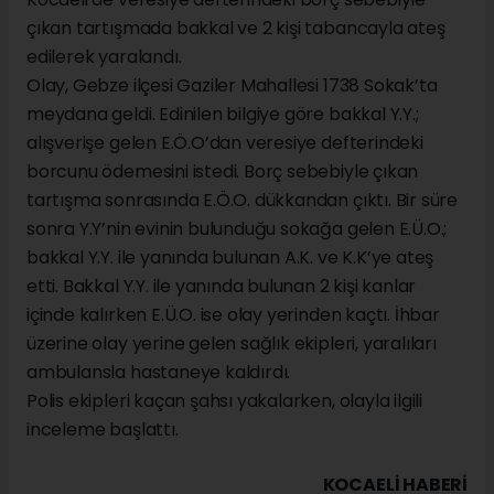
çıkan tartışmada bakkal ve 2 kişi tabancayla ateş
edilerek yaralandı.
Olay, Gebze ilçesi Gaziler Mahallesi 1738 Sokak’ta
meydana geldi. Edinilen bilgiye göre bakkal Y.Y.;
alışverişe gelen E.Ö.O’dan veresiye defterindeki
borcunu ödemesini istedi. Borç sebebiyle çıkan
tartışma sonrasında E.Ö.O. dükkandan çıktı. Bir süre
sonra Y.Y’nin evinin bulunduğu sokağa gelen E.Ü.O.;
bakkal Y.Y. ile yanında bulunan A.K. ve K.K’ye ateş
etti. Bakkal Y.Y. ile yanında bulunan 2 kişi kanlar
içinde kalırken E.Ü.O. ise olay yerinden kaçtı. İhbar
üzerine olay yerine gelen sağlık ekipleri, yaralıları
ambulansla hastaneye kaldırdı.
Polis ekipleri kaçan şahsı yakalarken, olayla ilgili
inceleme başlattı.
KOCAELI HABERİ