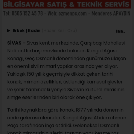
Erkek
|
Kadın
(Haberi Sesli Oku)
SİVAS –
Sivas kent merkezinde, Çarşıbaşı Mahallesi
Nalbantlarbaşı mevkiinde bulunan Kangal Ağası
Konağı, Geç Osmanlı döneminden günümüze ulaşan
en önemli sivil mimari yapılar arasında yer alıyor.
Yaklaşık 150 yıllık geçmişiyle dikkat çeken tarihi
konak, mimari özellikleri, üstlendiği kamusal işlevler
ve şehir tarihindeki yeriyle Sivas’ın kültürel mirasının
simge eserlerinden biri olarak öne çıkıyor.
Tarihi kaynaklara göre konak, 1877 yılında dönemin
önde gelen isimlerinden Kangal Ağası Abdurrahman
Paşa tarafından inşa ettirildi. Geleneksel Osmanlı
konak mimarisinin izlerini taşıyan yapı; kesme taş