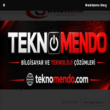
5
Reklamı Geç
Anasayfa
Asayiş
Veresiye defterindeki borç
tartışması kanlı bitti: 3 yaralı
ASAYIŞ
(İHA) - İhlas Haber Ajansı | 31.07.2024 - 15:31, Güncelleme: 31.07.2024
- 15:22
Veresiye defterindeki borç tartışması kanlı
bitti: 3 yaralı
ABONE OL