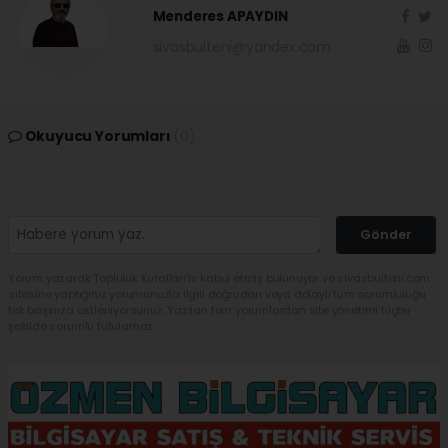
Menderes APAYDIN
sivasbulteni@yandex.com
Okuyucu Yorumları
(0)
Gönder
Yorum yazarak Topluluk Kuralları’nı kabul etmiş bulunuyor ve sivasbulteni.com
sitesine yaptığınız yorumunuzla ilgili doğrudan veya dolaylı tüm sorumluluğu
tek başınıza üstleniyorsunuz. Yazılan tüm yorumlardan site yönetimi hiçbir
şekilde sorumlu tutulamaz.