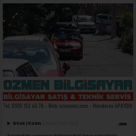
Erkek
|
Kadın
(Haberi Sesli Oku)
Kocaeli’de veresiye defterindeki borç sebebiyle