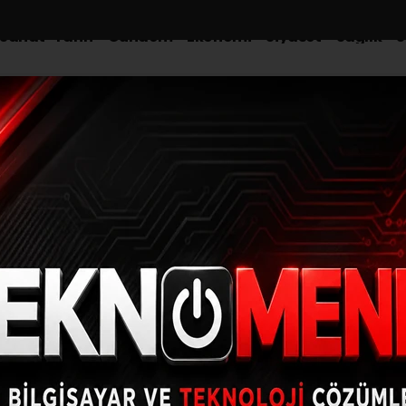
-Sanat-Tarih
Gündem
Ekonomi
Siyaset
Sağlık
S