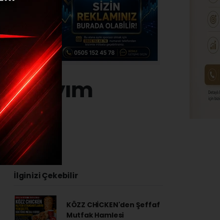
geri sayım
 - 15:20
İlginizi Çekebilir
KÖZZ CHİCKEN'den Şeffaf
Mutfak Hamlesi