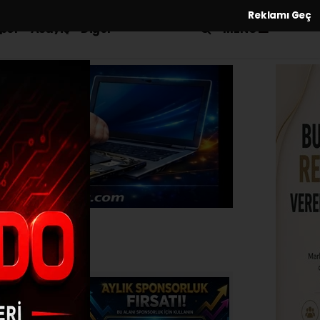
Reklamı Geç
MENÜ
por
Asayiş
Diğer