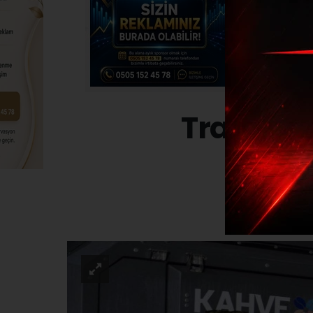
TransAnat
SPO