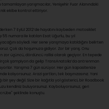
ını tamamlayan yarışmacılar, Yenişehir Fuar Alanındaki
ik ekibe kontrol ettiriyor.
erken 7 Eylül 2012’de hayatını kaybeden motosiklet
ı 55 numara ile katılan Esat Uğurlu, bu yıl
yacağını söyledi. Her sene yarışmaya katıldığını belirten
üyoruz. Çok da hoşumuza gidiyor. Zor bir yarış. Onu
n zor üçüncü, dördüncü rallisi olarak geçiyor. En tepede
birçok şampiyon da gelip TransAnatolia’da antrenman
oluyorlar. Yarışma 7 gün sürüyor. Her gün kapasitenize
de kalıyorsunuz. Arazi şartları, tek başınızasınız. Yani
ı bir şey değil. Size bir kağıtla yol gösterici, bir Roadbook
nuzu kendiniz buluyorsunuz. Kayboluyorsunuz, geri
ecrübe" şeklinde konuştu.