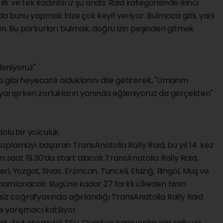
k ve tek kadınlarız şu anda. Raid kategorisinde ikinci
nda bunu yapmak bize çok keyif veriyor. Bulmaca gibi, yani
ün. Bu parkurları bulmak, doğru izin peşinden gitmek
leniyoruz"
i gibi heyecanlı olduklarını dile getirerek, "Umarım
da yarışırken zorlukların yanında eğleniyoruz da gerçekten"
 dolu bir yolculuk
plamayı başaran TransAnatolia Rally Raid, bu yıl 14. kez
m saat 19.30’da start alacak TransAnatolia Rally Raid,
, Yozgat, Sivas, Erzincan, Tunceli, Elazığ, Bingöl, Muş ve
tamamlanacak. Bugüne kadar 27 farklı ülkeden binin
siz coğrafyasında ağırlandığı TransAnatolia Rally Raid
 yarışmacı katılıyor.
let, 4x4 otomobil, SSV, Quad ve kamyonlar için rally ve