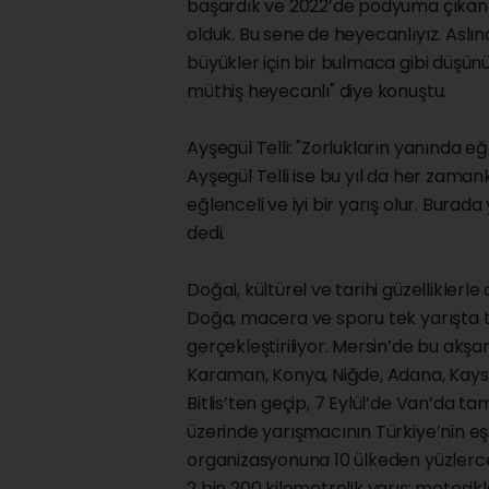
başardık ve 2022’de podyuma çıkan il
olduk. Bu sene de heyecanlıyız. Aslı
büyükler için bir bulmaca gibi düşün
müthiş heyecanlı" diye konuştu.
Ayşegül Telli: "Zorlukların yanında eğ
Ayşegül Telli ise bu yıl da her zamank
eğlenceli ve iyi bir yarış olur. Bura
dedi.
Doğal, kültürel ve tarihi güzelliklerle
Doğa, macera ve sporu tek yarışta to
gerçekleştiriliyor. Mersin’de bu akşa
Karaman, Konya, Niğde, Adana, Kayseri
Bitlis’ten geçip, 7 Eylül’de Van’da 
üzerinde yarışmacının Türkiye’nin eş
organizasyonuna 10 ülkeden yüzlerce
2 bin 200 kilometrelik yarış; motosik