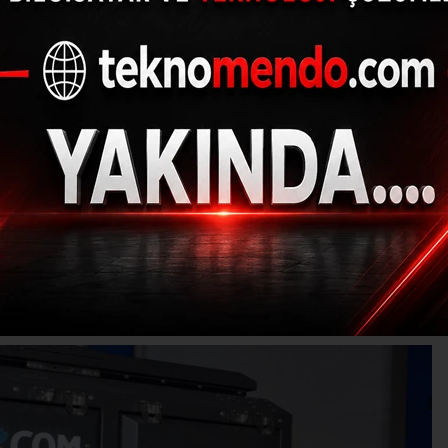
olia Rally Raid için 
sürüyor
(İHA) - İhlas Haber Ajansı | 31.08.2024 - 15:31, Güncelleme: 31.08.2024
R