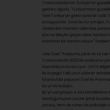
TransAnatolia’nın Türkiye’nin güzelli
getiren Uğurlu, "Türkiye’mizin güzelli
Yani Türkiye’ye gelen turistler tabii Tür
konuşuyorlar. Ama bu tür yarışlar, 
ülkelerden insanları ülkemize çekiyor
işte ne bileyim geçen sene Samsun’da
inanılmaz bir tanıtım oluyor" ifadeleri
Jale Özel: "Podyuma çıkan ilk ve tek 
TransAnatolia 2022’de podyuma çıkan J
hazırlıklarını sürdürüyor. ODTÜ Bilgi
ile Ayşegül Telli, uzun yıllardır arkada
İstanbul’da yaşayan Özel ile Polonya
bu yıl da buluştu.
Bu yıl yarışmaya 4. kez katıldıklarını 
dostluğumuzun üstüne şimdi burada ç
yorucu, hem de ruhen de psikolojik ola