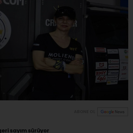
ABONE OL
geri sayım sürüyor