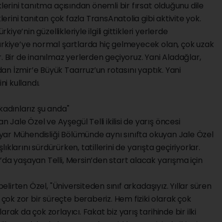
klerini tanıtma açısından önemli bir fırsat olduğunu dile
klerini tanıtan çok fazla TransAnatolia gibi aktivite yok.
kiye’nin güzellikleriyle ilgili gittikleri yerlerde
Türkiye’ye normal şartlarda hiç gelmeyecek olan, çok uzak
. Bir de inanılmaz yerlerden geçiyoruz. Yani Aladağlar,
n İzmir’e Büyük Taarruz’un rotasını yaptık. Yani
ni kullandı.
kadınlarız şu anda"
ale Özel ve Ayşegül Telli ikilisi de yarış öncesi
siyar Mühendisliği Bölümünde aynı sınıfta okuyan Jale Özel
şlıklarını sürdürürken, tatillerini de yarışta geçiriyorlar.
’da yaşayan Telli, Mersin’den start alacak yarışma için
belirten Özel, "Üniversiteden sınıf arkadaşıyız. Yıllar süren
ok zor bir süreçte beraberiz. Hem fiziki olarak çok
rak da çok zorlayıcı. Fakat biz yarış tarihinde bir ilki