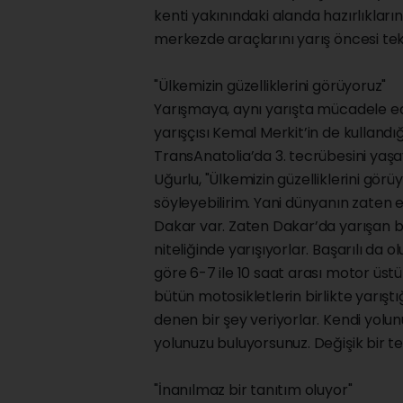
kenti yakınındaki alanda hazırlıklar
merkezde araçlarını yarış öncesi tekn
"Ülkemizin güzelliklerini görüyoruz"
Yarışmaya, aynı yarışta mücadele ed
yarışçısı Kemal Merkit’in de kullandığ
TransAnatolia’da 3. tecrübesini yaşa
Uğurlu, "Ülkemizin güzelliklerini gör
söyleyebilirim. Yani dünyanın zaten e
Dakar var. Zaten Dakar’da yarışan 
niteliğinde yarışıyorlar. Başarılı da 
göre 6-7 ile 10 saat arası motor üstün
bütün motosikletlerin birlikte yarıştığ
denen bir şey veriyorlar. Kendi yolu
yolunuzu buluyorsunuz. Değişik bir t
"İnanılmaz bir tanıtım oluyor"