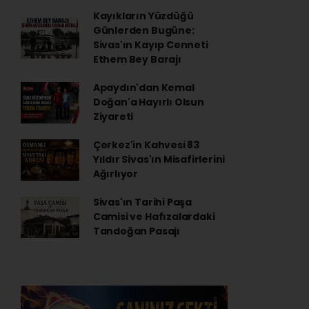
Kayıkların Yüzdüğü
Günlerden Bugüne:
Sivas'ın Kayıp Cenneti
Ethem Bey Barajı
Apaydın'dan Kemal
Doğan'a Hayırlı Olsun
Ziyareti
Çerkez'in Kahvesi 83
Yıldır Sivas'ın Misafirlerini
Ağırlıyor
Sivas'ın Tarihi Paşa
Camisi ve Hafızalardaki
Tandoğan Pasajı