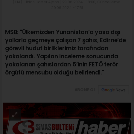
(İHA) - İhlas Haber Ajansı | 29.06.2024 - 18:00, Güncelleme:
29.06.2024 - 17:51
MSB: "Ülkemizden Yunanistan’a yasa dışı
yollarla geçmeye çalışan 7 şahıs, Edirne’de
görevli hudut birliklerimiz tarafından
yakalandı. Yapılan inceleme sonucunda
yakalanan şahıslardan 5’inin FETÖ terör
örgütü mensubu olduğu belirlendi."
ABONE OL