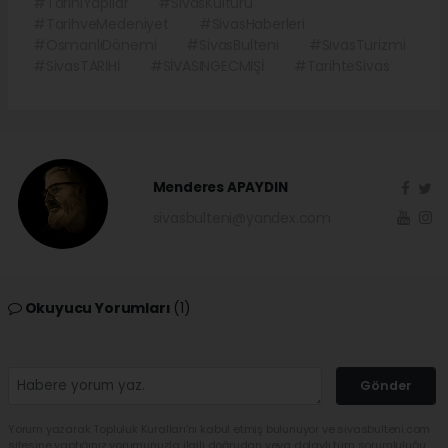
#TarihiYapılar
#SivasKültürü
#TarihveMedeniyet
#SivasHaberleri
#OsmanlıDönemi
#SivasBulteni
#SivasTurizmi
#SivasTARİHİ
#SİVASINGECMİŞİ
#TarihteSivas
Menderes APAYDIN
sivasbulteni@yandex.com
Okuyucu Yorumları
(1)
Gönder
Yorum yazarak Topluluk Kuralları’nı kabul etmiş bulunuyor ve sivasbulteni.com
sitesine yaptığınız yorumunuzla ilgili doğrudan veya dolaylı tüm sorumluluğu