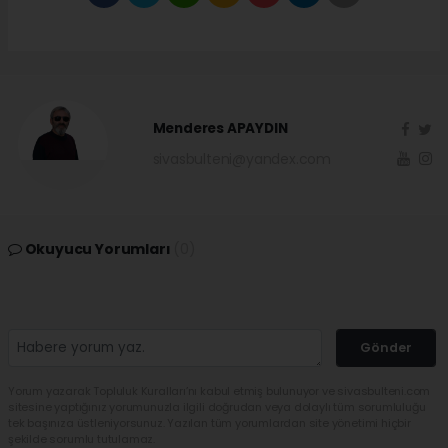
Menderes APAYDIN
sivasbulteni@yandex.com
Okuyucu Yorumları
(0)
Gönder
Yorum yazarak Topluluk Kuralları’nı kabul etmiş bulunuyor ve sivasbulteni.com
sitesine yaptığınız yorumunuzla ilgili doğrudan veya dolaylı tüm sorumluluğu
tek başınıza üstleniyorsunuz. Yazılan tüm yorumlardan site yönetimi hiçbir
şekilde sorumlu tutulamaz.