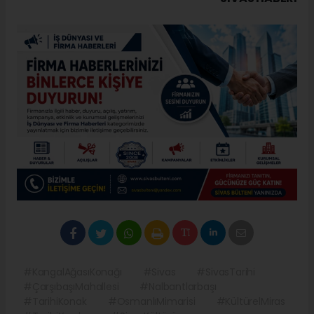
#KangalAğasıKonağı
#Sivas
#SivasTarihi
#ÇarşıbaşıMahallesi
#Nalbantlarbaşı
#TarihiKonak
#OsmanlıMimarisi
#KültürelMiras