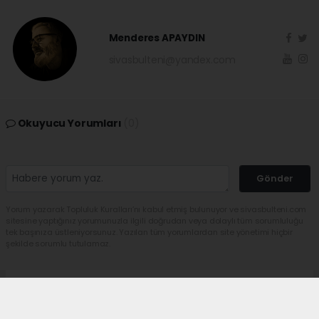
Menderes APAYDIN
sivasbulteni@yandex.com
Okuyucu Yorumları
(0)
Gönder
Yorum yazarak Topluluk Kuralları’nı kabul etmiş bulunuyor ve sivasbulteni.com
sitesine yaptığınız yorumunuzla ilgili doğrudan veya dolaylı tüm sorumluluğu
tek başınıza üstleniyorsunuz. Yazılan tüm yorumlardan site yönetimi hiçbir
şekilde sorumlu tutulamaz.