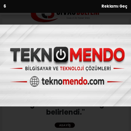
4
Reklamı Geç
Anasayfa
Asayiş
MSB: "Ülkemizden
Yunanistan’a yasa dışı
yollarla geçmeye çalışan 7
şahıs, Edirne’de görevli hudut
birliklerimiz tarafından
yakalandı. Yapılan inceleme
sonucunda yakalanan
şahıslardan 5’inin FETÖ terör
örgütü mensubu olduğu
belirlendi."
ASAYIŞ