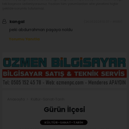
tek başınıza üstleniyorsunuz. Yazılan tüm yorumlardan site yönetimi hiçbir
şekilde sorumlu tutulamaz.
kangal
(24.06.2026 10:37 - #689)
peki abdurrahman paşaya noldu
Yorumu Yanıtla
Anasayfa
Kültür-Sanat-Tarih
Gürün İlçesi
KÜLTÜR-SANAT-TARIH