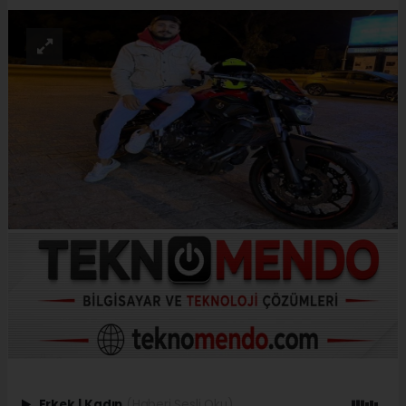
Erkek
|
Kadın
(Haberi Sesli Oku)