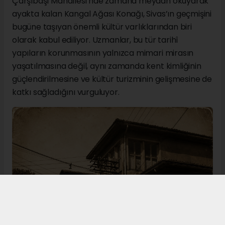
Çarşıbaşı Mahallesi’nde zamana meydan okuyarak
ayakta kalan Kangal Ağası Konağı, Sivas’ın geçmişini
bugüne taşıyan önemli kültür varlıklarından biri
olarak kabul ediliyor. Uzmanlar, bu tür tarihî
yapıların korunmasının yalnızca mimari mirasın
yaşatılmasına değil, aynı zamanda kent kimliğinin
güçlendirilmesine ve kültür turizminin gelişmesine de
katkı sağladığını vurguluyor.