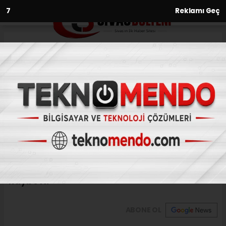
6
Reklamı Geç
Anasayfa
Asayiş
Motosiklet tutkunu genç
kazada hayatını kaybetti
ASAYIŞ
(İHA) - İhlas Haber Ajansı | 30.06.2023 - 12:30, Güncelleme:
30.06.2023 - 12:22
Motosiklet tutkunu genç kazada hayatını
kaybetti
ABONE OL