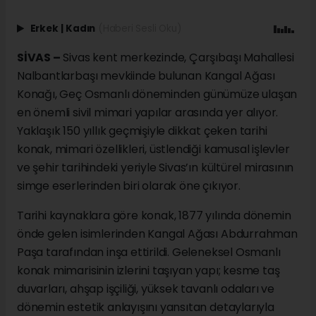
Erkek
|
Kadın
(Haberi Sesli Oku)
SİVAS –
Sivas kent merkezinde, Çarşıbaşı Mahallesi
Nalbantlarbaşı mevkiinde bulunan Kangal Ağası
Konağı, Geç Osmanlı döneminden günümüze ulaşan
en önemli sivil mimari yapılar arasında yer alıyor.
Yaklaşık 150 yıllık geçmişiyle dikkat çeken tarihi
konak, mimari özellikleri, üstlendiği kamusal işlevler
ve şehir tarihindeki yeriyle Sivas’ın kültürel mirasının
simge eserlerinden biri olarak öne çıkıyor.
Tarihi kaynaklara göre konak, 1877 yılında dönemin
önde gelen isimlerinden Kangal Ağası Abdurrahman
Paşa tarafından inşa ettirildi. Geleneksel Osmanlı
konak mimarisinin izlerini taşıyan yapı; kesme taş
duvarları, ahşap işçiliği, yüksek tavanlı odaları ve
dönemin estetik anlayışını yansıtan detaylarıyla