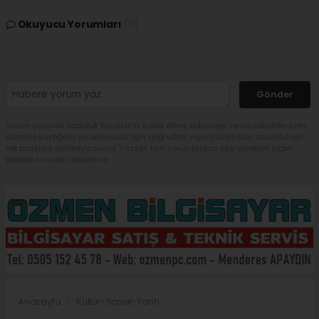
Okuyucu Yorumları
(0)
Gönder
Yorum yazarak Topluluk Kuralları’nı kabul etmiş bulunuyor ve sivasbulteni.com
sitesine yaptığınız yorumunuzla ilgili doğrudan veya dolaylı tüm sorumluluğu
tek başınıza üstleniyorsunuz. Yazılan tüm yorumlardan site yönetimi hiçbir
şekilde sorumlu tutulamaz.
Anasayfa
Kültür-Sanat-Tarih