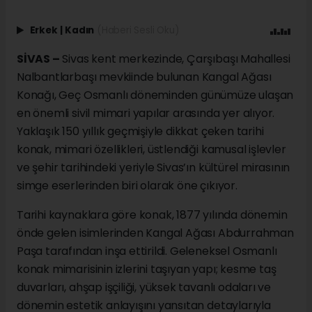
Erkek
|
Kadın
(Haberi Sesli Oku)
SİVAS –
Sivas kent merkezinde, Çarşıbaşı Mahallesi
Nalbantlarbaşı mevkiinde bulunan Kangal Ağası
Konağı, Geç Osmanlı döneminden günümüze ulaşan
en önemli sivil mimari yapılar arasında yer alıyor.
Yaklaşık 150 yıllık geçmişiyle dikkat çeken tarihi
konak, mimari özellikleri, üstlendiği kamusal işlevler
ve şehir tarihindeki yeriyle Sivas’ın kültürel mirasının
simge eserlerinden biri olarak öne çıkıyor.
Tarihi kaynaklara göre konak, 1877 yılında dönemin
önde gelen isimlerinden Kangal Ağası Abdurrahman
Paşa tarafından inşa ettirildi. Geleneksel Osmanlı
konak mimarisinin izlerini taşıyan yapı; kesme taş
duvarları, ahşap işçiliği, yüksek tavanlı odaları ve
dönemin estetik anlayışını yansıtan detaylarıyla