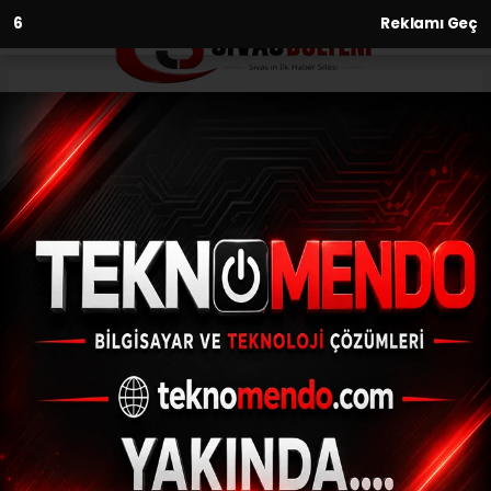
5
Reklamı Geç
Anasayfa
Kültür-Sanat-Tarih
Kazmayı bu sefer ateş
savaşçıları vurdu
KÜLTÜR-SANAT-TARIH
(İHA) - İhlas Haber Ajansı | 30.09.2024 - 19:02, Güncelleme:
30.09.2024 - 18:33
Kazmayı bu sefer ateş savaşçıları vurdu
ABONE OL