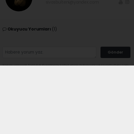
sivasbulteni@yandex.com
Okuyucu Yorumları
(1)
Gönder
Yorum yazarak Topluluk Kuralları’nı kabul etmiş bulunuyor ve sivasbulteni.com
sitesine yaptığınız yorumunuzla ilgili doğrudan veya dolaylı tüm sorumluluğu
tek başınıza üstleniyorsunuz. Yazılan tüm yorumlardan site yönetimi hiçbir
şekilde sorumlu tutulamaz.
kangal
(24.06.2026 10:37 - #689)
peki abdurrahman paşaya noldu
Yorumu Yanıtla