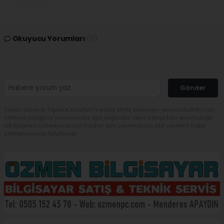
Okuyucu Yorumları
(0)
Gönder
Yorum yazarak Topluluk Kuralları’nı kabul etmiş bulunuyor ve sivasbulteni.com
sitesine yaptığınız yorumunuzla ilgili doğrudan veya dolaylı tüm sorumluluğu
tek başınıza üstleniyorsunuz. Yazılan tüm yorumlardan site yönetimi hiçbir
şekilde sorumlu tutulamaz.