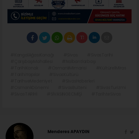
#KangalAğasıKonağı
#Sivas
#SivasTarihi
#ÇarşıbaşıMahallesi
#Nalbantlarbaşı
#TarihiKonak
#OsmanlıMimarisi
#KültürelMiras
#TarihiYapılar
#SivasKültürü
#TarihveMedeniyet
#SivasHaberleri
#OsmanlıDönemi
#SivasBulteni
#SivasTurizmi
#SivasTARİHİ
#SİVASINGECMİŞİ
#TarihteSivas
Menderes APAYDIN