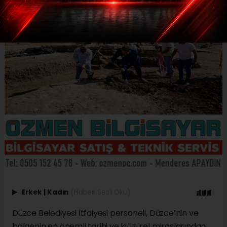
Erkek
|
Kadın
(Haberi Sesli Oku)
Düzce Belediyesi İtfaiyesi personeli, Düzce’nin ve
bölgenin en önemli tarihi ve kültürel miraslarından