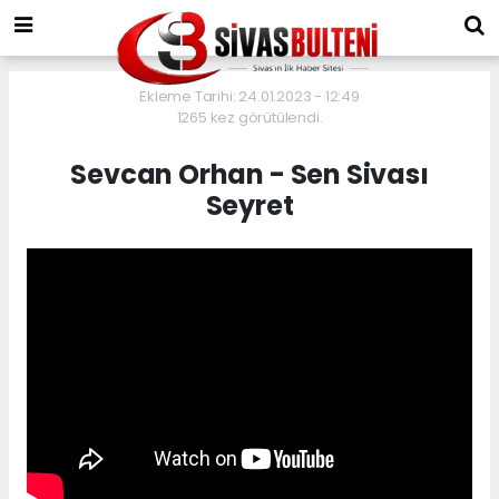
Ekleme Tarihi: 24.01.2023 - 12:49
1265 kez görütülendi.
Sevcan Orhan - Sen Sivası
Seyret