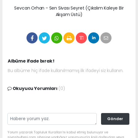
Sevcan Orhan - Sen Sivası Seyret (Çıkalım Kaleye Bir
Akşam Üstü)
Albüme ifade bırak !
Bu albüme hiç ifade kullanılmamış ilk ifadeyi siz kullanın.
Okuyucu Yorumları
(0)
Gönder
Yorum yazarak Topluluk Kuralları’nı kabul etmiş bulunuyor ve
sivasbulteni.com sitesine yaptığınız yorumunuzla ilgili doğrudan veya