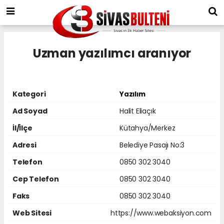
Uzman yazılımcı aranıyor
Kategori
Yazılım
Ad Soyad
Halit Eliaçık
İl/İlçe
Kütahya/Merkez
Adresi
Belediye Pasajı No:3
Telefon
0850 302 3040
Cep Telefon
0850 302 3040
Faks
0850 302 3040
Web Sitesi
https://www.webaksiyon.com