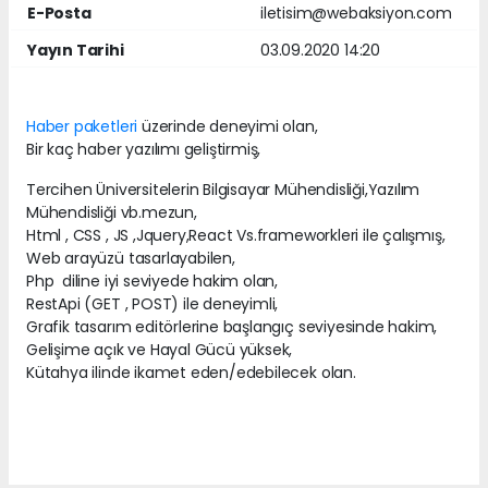
E-Posta
iletisim@webaksiyon.com
Yayın Tarihi
03.09.2020 14:20
Haber paketleri
üzerinde deneyimi olan,
Bir kaç haber yazılımı geliştirmiş,
Tercihen Üniversitelerin Bilgisayar Mühendisliği,Yazılım
Mühendisliği vb.mezun,
Html , CSS , JS ,Jquery,React Vs.frameworkleri ile çalışmış,
Web arayüzü tasarlayabilen,
Php diline iyi seviyede hakim olan,
RestApi (GET , POST) ile deneyimli,
Grafik tasarım editörlerine başlangıç seviyesinde hakim,
Gelişime açık ve Hayal Gücü yüksek,
Kütahya ilinde ikamet eden/edebilecek olan.