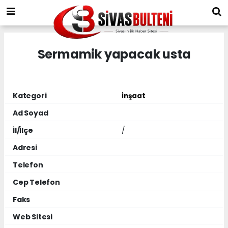
Sermamik yapacak usta
Kategori
İnşaat
Ad Soyad
İl/İlçe
/
Adresi
Telefon
Cep Telefon
Faks
Web Sitesi