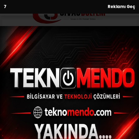
6
Reklamı Geç
Anasayfa
Asayiş
Cuma namazı kıldığı esnada
kalçasından bıçaklandı
ASAYIŞ
(İHA) - İhlas Haber Ajansı | 30.08.2024 - 17:02, Güncelleme:
30.08.2024 - 16:39
Cuma namazı kıldığı esnada kalçasından
bıçaklandı
ABONE OL