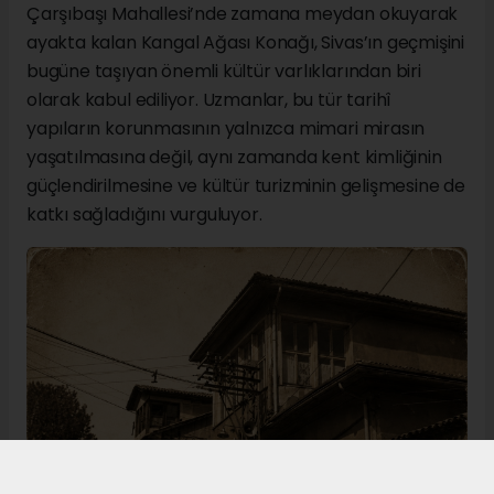
Çarşıbaşı Mahallesi’nde zamana meydan okuyarak
ayakta kalan Kangal Ağası Konağı, Sivas’ın geçmişini
bugüne taşıyan önemli kültür varlıklarından biri
olarak kabul ediliyor. Uzmanlar, bu tür tarihî
yapıların korunmasının yalnızca mimari mirasın
yaşatılmasına değil, aynı zamanda kent kimliğinin
güçlendirilmesine ve kültür turizminin gelişmesine de
katkı sağladığını vurguluyor.