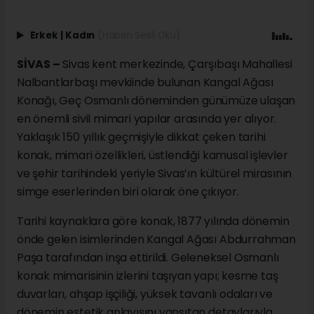
Erkek
|
Kadın
(Haberi Sesli Oku)
SİVAS –
Sivas kent merkezinde, Çarşıbaşı Mahallesi
Nalbantlarbaşı mevkiinde bulunan Kangal Ağası
Konağı, Geç Osmanlı döneminden günümüze ulaşan
en önemli sivil mimari yapılar arasında yer alıyor.
Yaklaşık 150 yıllık geçmişiyle dikkat çeken tarihi
konak, mimari özellikleri, üstlendiği kamusal işlevler
ve şehir tarihindeki yeriyle Sivas’ın kültürel mirasının
simge eserlerinden biri olarak öne çıkıyor.
Tarihi kaynaklara göre konak, 1877 yılında dönemin
önde gelen isimlerinden Kangal Ağası Abdurrahman
Paşa tarafından inşa ettirildi. Geleneksel Osmanlı
konak mimarisinin izlerini taşıyan yapı; kesme taş
duvarları, ahşap işçiliği, yüksek tavanlı odaları ve
dönemin estetik anlayışını yansıtan detaylarıyla