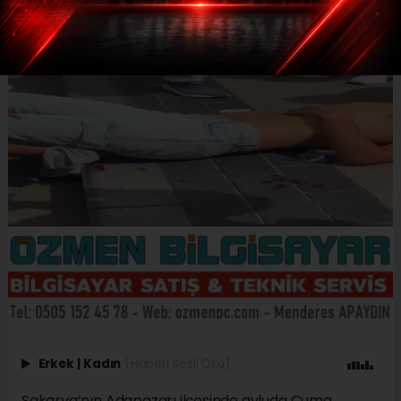
Erkek
|
Kadın
(Haberi Sesli Oku)
Sakarya’nın Adapazarı ilçesinde avluda Cuma